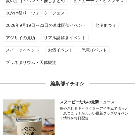
夏の注目イベント・催しまとめ
ビアガーデン・ビアフェス
水かけ祭り・ウォーターフェス
2026年9月19日～23日の連休開催イベント
七夕まつり
アジサイの見頃
リアル謎解きイベント
スイーツイベント
お酒イベント
恐竜イベント
プラネタリウム・天体観測
編集部イチオシ
スヌーピーたちの最新ニュース
癒やされるキャラクターアイテムでほっと
一息つこう！かわいい最新グッズやイベン
ト情報を毎日配信