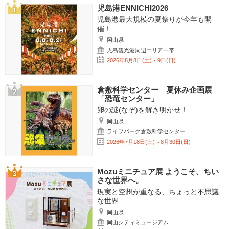
児島港ENNICHI2026
児島港最大規模の夏祭りが今年も開
催！
岡山県
児島観光港周辺エリア一帯
2026年8月8日(土)・9日(日)
倉敷科学センター 夏休み企画展
「恐竜センター」
卵の謎(なぞ)を解き明かせ！
岡山県
ライフパーク倉敷科学センター
2026年7月18日(土)～8月30日(日)
Mozuミニチュア展 ようこそ、ちい
さな世界へ。
現実と空想が重なる、ちょっと不思議
な世界
岡山県
岡山シティミュージアム