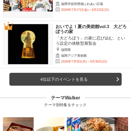
福岡市役所西側ふれあい広場
2026年7月17日(金)～8月23日(日)
おいでよ！夏の美術館vol.3 大どろ
ぼうの家
「大どろぼう」の家に忍び込む、とい
う設定の体験型展覧会
福岡県
福岡アジア美術館
2026年7月9日(木)～8月30日(日)
4位以下のイベントを見る
テーマWalker
テーマ別特集をチェック