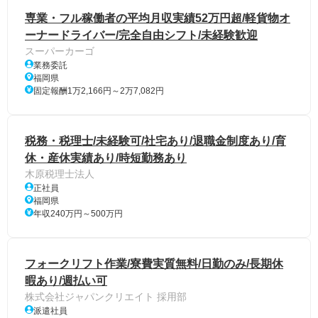
専業・フル稼働者の平均月収実績52万円超/軽貨物オ
ーナードライバー/完全自由シフト/未経験歓迎
スーパーカーゴ
業務委託
福岡県
固定報酬1万2,166円～2万7,082円
税務・税理士/未経験可/社宅あり/退職金制度あり/育
休・産休実績あり/時短勤務あり
木原税理士法人
正社員
福岡県
年収240万円～500万円
フォークリフト作業/寮費実質無料/日勤のみ/長期休
暇あり/週払い可
株式会社ジャパンクリエイト 採用部
派遣社員