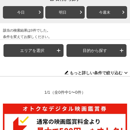
今日
明日
今週末
該当の検索結果は0件でした。
条件を変えてお探しください。
エリアを選択
目的から探す
もっと詳しい条件で絞り込む
1/1
（全0件中1〜0件）