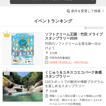
条件を変更して検索
イベントランキング
2026年8月9日
ソフトクリーム王国・竹田 ドライブ
スタンプラリー2026
竹田のソフトクリームを巡る旅へ出か
けよう
大分県
竹田市内対象施設
2026年7月18日(土)～9月27日(日)
くじゅう＆ユネスコエコパーク体感
スタンプラリー
110スポットでの観光や体験プログラム
を楽しめるスタンプラリー
大分県
阿蘇くじゅう国立公園くじゅう地域および祖
母(そぼ)・傾(かたむき)・大崩(おおくえ)ユネ
スコエコパーク大分県地域