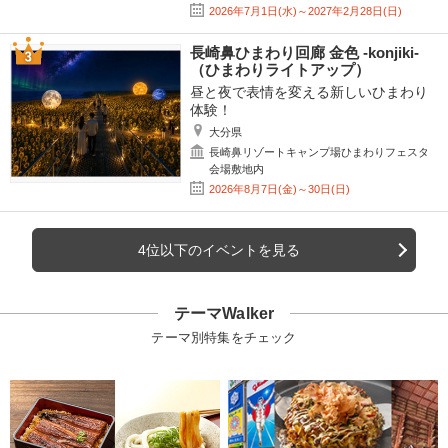
2026年7月1日(水)～2027年2月28日(日)
長崎鼻ひまわり回廊 金色 -konjiki-
（ひまわりライトアップ）
昼と夜で表情を変える新しいひまわり
体験！
大分県
長崎鼻リゾートキャンプ場ひまわりフェスタ
会場敷地内
2026年8月7日(金)～30日(日)
4位以下のイベントを見る
テーマWalker
テーマ別特集をチェック