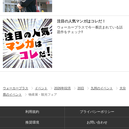
注目の人気マンガはコレだ！
ウォーカープラスで今一番読まれている話
題作をチェック!!
ウォーカープラス
イベント
2026年02月
20日
九州のイベント
大分
県のイベント
物産展・観光フェア
利用規約
プライバシーポリシー
推奨環境
お問い合わせ