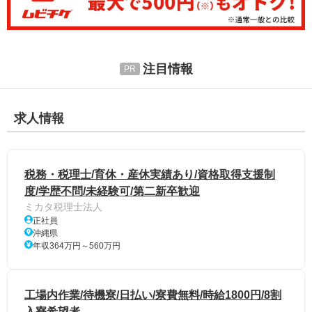
注目情報
求人情報
税務・税理士/育休・産休実績あり/資格取得支援制
度/学歴不問/未経験可/第二新卒歓迎
ミカタ税理士法人
正社員
沖縄県
年収364万円～560万円
工場内作業/待機寮/日払い/寮費無料/時給1800円/8割
入寮希望者