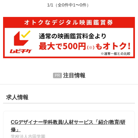
1/1
（全0件中1〜0件）
注目情報
求人情報
CGデザイナー学科教員/人材サービス「紹介/教育/研
修」
学校法人吉田学園