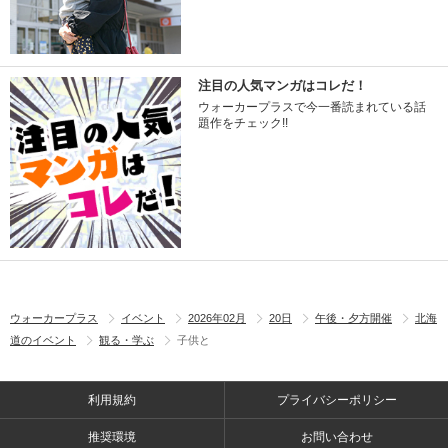
注目の人気マンガはコレだ！
ウォーカープラスで今一番読まれている話
題作をチェック!!
ウォーカープラス
イベント
2026年02月
20日
午後・夕方開催
北海
道のイベント
観る・学ぶ
子供と
利用規約
プライバシーポリシー
推奨環境
お問い合わせ