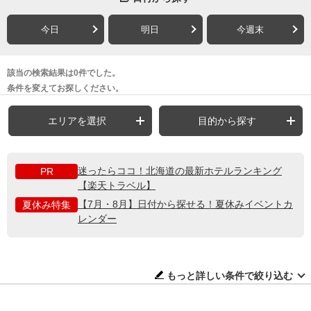
今日
明日
今週末
該当の検索結果は0件でした。
条件を変えてお探しください。
エリアを選択
目的から探す
迷ったらココ！北海道の最新ホテルランキング
PR
【楽天トラベル】
【7月・8月】日付から探せる！夏休みイベントカ
夏休み特集
レンダー
もっと詳しい条件で絞り込む