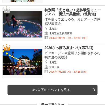
特別展「光と遊ぶ！超体験型ミュー
ジアム 魔法の美術館」(北海道)
体を使って楽しめる、光とアートの体
感型展覧会
北海道
北海道立近代美術館
2026年7月17日(金)～8月30日(日)
2026さっぽろ夏まつり(第73回)
ビアガーデンや盆踊りが開催される札
幌の夏の風物詩
北海道
大通公園
2026年7月23日(木)～8月18日(火)
4位以下のイベントを見る
テーマWalker