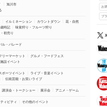
市
旭川市
お
る
プ
葉
イルミネーション
カウントダウン
花・自然
・歳時記
味覚狩り・フルーツ狩り
袋・初売り
バル・パレード
フリーマーケット
グルメ・フードフェス
業施設イベント
スポーツイベント
ライブ・音楽イベント
劇
伝統芸能・お笑いライブ
講演会・トークショー
展示会
アニメ・ゲーム
クティビティ
その他のイベント