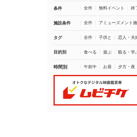
全件
無料イベント
終
条件
全件
アミューズメント
施設条件
全件
子供と
恋人・夫
タグ
目的別
食べる
遊ぶ
観る・学
時間別
午前中
お昼
夕方・夜