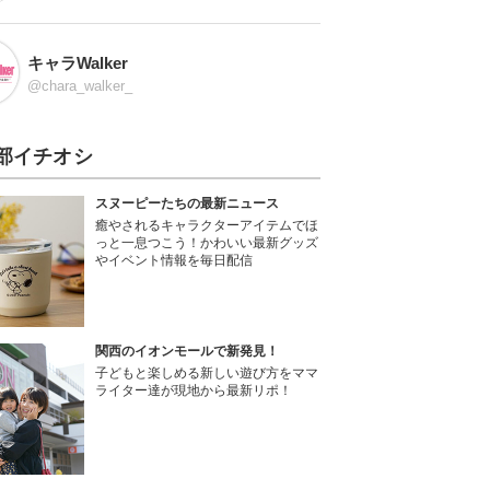
キャラWalker
@chara_walker_
部イチオシ
スヌーピーたちの最新ニュース
癒やされるキャラクターアイテムでほ
っと一息つこう！かわいい最新グッズ
やイベント情報を毎日配信
関西のイオンモールで新発見！
子どもと楽しめる新しい遊び方をママ
ライター達が現地から最新リポ！