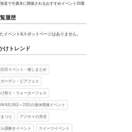
海道で今週末に開催されるおすすめイベント20選
覧履歴
たイベント&スポットページはありません。
かけトレンド
の注目イベント・催しまとめ
アガーデン・ビアフェス
かけ祭り・ウォーターフェス
26年9月19日～23日の連休開催イベント
夕まつり
アジサイの見頃
アル謎解きイベント
スイーツイベント