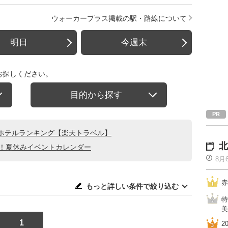
ウォーカープラス掲載の駅・路線について
明日
今週末
お探しください。
目的から探す
ホテルランキング【楽天トラベル】
北
る！夏休みイベントカレンダー
8月
赤
もっと詳しい条件で絞り込む
特
美
1
2