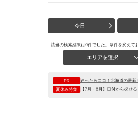
今日
該当の検索結果は0件でした。条件を変えて
エリアを選択
迷ったらココ！北海道の最新
PR
【7月・8月】日付から探せ
夏休み特集