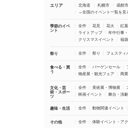
エリア
北海道
札幌市
函館
→全国のイベント一覧を見
全件
花見
花火
紅
季節のイベ
ント
ライトアップ
年中行事
クリスマスイベント
福
全件
祭り
フェスティ
祭り
全件
バーゲンセール
食べる・買
う
物産展・観光フェア
商
全件
美術展・博物展
文化・芸
術・スポー
映画イベント
舞台・演
ツ
全件
動物関連イベント
趣味・生活
全件
体験イベント・ア
その他