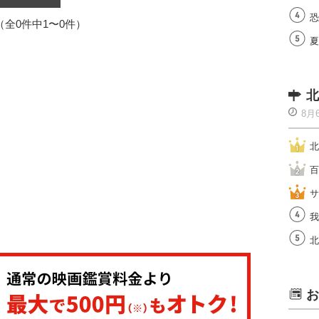
恐
1（全0件中1〜0件）
夏
北
8月
北
百
サ
我
北
お