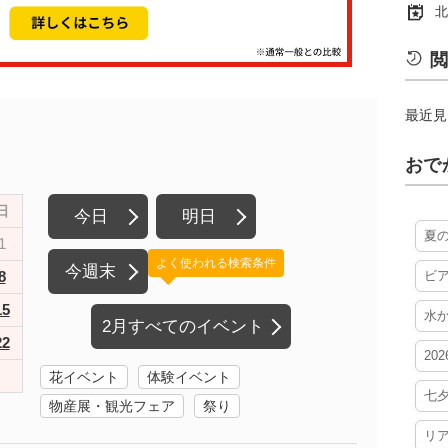
北
閲
最近見
おで
日
今日
明日
夏
1
よく使われる検索条件
今週末
8
ビ
15
水
2月すべてのイベント
22
20
花イベント
体験イベント
七
物産展・観光フェア
祭り
リ