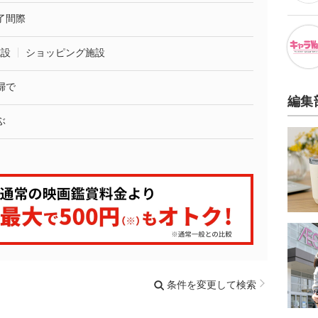
了間際
施設
ショッピング施設
婦で
編集
ぶ
条件を変更して検索