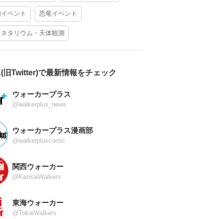
酒イベント
恐竜イベント
ラネタリウム・天体観測
X(旧Twitter)で最新情報をチェック
ウォーカープラス
@walkerplus_news
ウォーカープラス漫画部
@walkerpluscomic
関西ウォーカー
@KansaiWalkers
東海ウォーカー
@TokaiWalkers