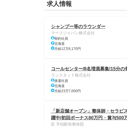
求人情報
シャンプー等のラウンダー
マースジャパン株式会社
契約社員
北海道
月給12万6,170円
コールセンター/8名増員募集!15分
ランスタッド株式会社
派遣社員
北海道
月給23万7,000円
「新店舗オープン」整体師・セラピスト
躍中/初回ボーナス80万円・賞与50
匠 手稲駅前整体院