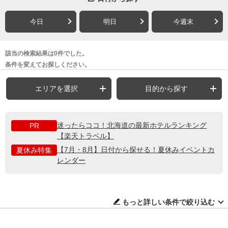
今日
明日
今週末
該当の検索結果は0件でした。
条件を変えてお探しください。
エリアを選択
目的から探す
迷ったらココ！北海道の最新ホテルランキング
PR
【楽天トラベル】
【7月・8月】日付から探せる！夏休みイベントカ
夏休み特集
レンダー
もっと詳しい条件で絞り込む