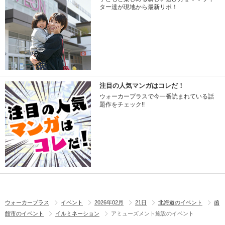
ター達が現地から最新リポ！
注目の人気マンガはコレだ！
ウォーカープラスで今一番読まれている話
題作をチェック!!
ウォーカープラス
イベント
2026年02月
21日
北海道のイベント
函
館市のイベント
イルミネーション
アミューズメント施設のイベント