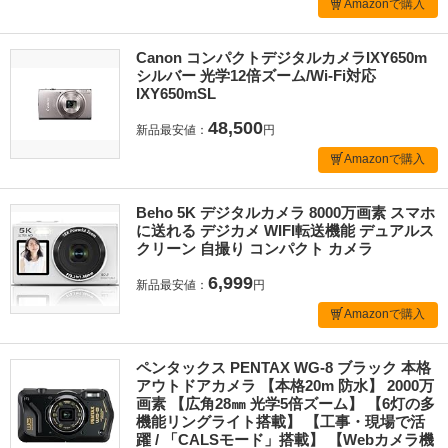
Amazonで購入
Canon コンパクトデジタルカメラIXY650m
シルバー 光学12倍ズーム/Wi-Fi対応
IXY650mSL
48,500
新品最安値：
円
Amazonで購入
Beho 5K デジタルカメラ 8000万画素 スマホ
に送れる デジカメ WIFI転送機能 デュアルス
クリーン 自撮り コンパクト カメラ
6,999
新品最安値：
円
Amazonで購入
ペンタックス PENTAX WG-8 ブラック 本格
アウトドアカメラ 【本格20m 防水】 2000万
画素 【広角28㎜ 光学5倍ズーム】 【6灯の多
機能リングライト搭載】 【工事・現場で活
躍 / 「CALSモード」搭載】 【Webカメラ機