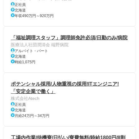
正社員
北海道
年収490万円～920万円
「福祉調理スタッフ」調理師免許必須/日勤のみ/病院
医療法人社団潤清会 端野病院
アルバイト・パート
北海道
時給1,075円
ポテンシャル採用/人物重視の採用!ITエンジニア!
「安定企業で働く」
株式会社Atech
正社員
北海道
月給24万円～34万円
工場内作業/待機寮/日払い/寮費無料/時給1800円/8割