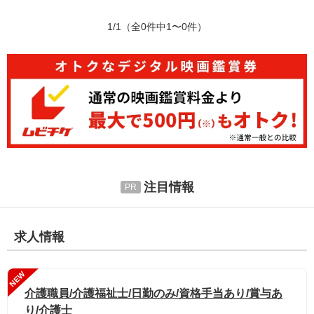
1/1
（全0件中1〜0件）
注目情報
求人情報
NEW
介護職員/介護福祉士/日勤のみ/資格手当あり/賞与あ
り/介護士