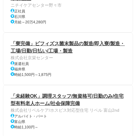
ニチイケアセンター野々市
正社員
石川県
月給～20万4,280円
「寮完備」ビフィズス菌末製品の製造/即入寮/製造・
工場/日勤/日払い/工場・製造
株式会社京栄センター
派遣社員
福井県
時給1,500円～1,875円
「未経験OK」調理スタッフ/無資格可/日勤のみ/住宅
型有料老人ホーム/社会保障完備
株式会社リベルケア/ホスピス対応型住宅 リベル 富山2nd
アルバイト・パート
富山県
時給1,100円～