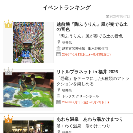
イベントランキング
2026年8月7日
越前焼『陶ふうりん』風が奏でる土
の音色
『陶ふうりん』風が奏でる土の音色
福井県
越前古窯博物館 旧水野家住宅
2026年6月13日(土)～8月30日(日)
リトルプラネット in 福井 2026
「恐竜」をテーマにした6種類のアトラ
クションを楽しめる
福井県
トレタス グリーンホール
2026年7月3日(金)～8月23日(日)
あわら温泉 あわら湯かけまつり
湧くわく温泉 湯かけまつり
福井県