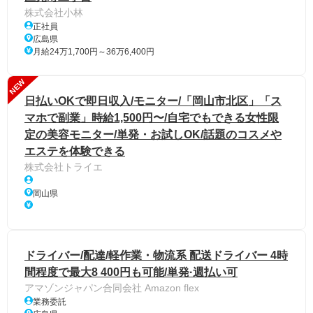
株式会社小林
正社員
広島県
月給24万1,700円～36万6,400円
NEW
日払いOKで即日収入/モニター/「岡山市北区」「ス
マホで副業」時給1,500円〜/自宅でもできる女性限
定の美容モニター/単発・お試しOK/話題のコスメや
エステを体験できる
株式会社トライエ
岡山県
ドライバー/配達/軽作業・物流系 配送ドライバー 4時
間程度で最大8 400円も可能/単発·週払い可
アマゾンジャパン合同会社 Amazon flex
業務委託