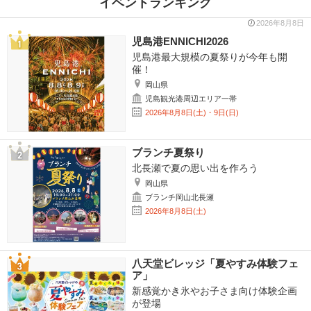
イベントランキング
2026年8月8日
児島港ENNICHI2026
児島港最大規模の夏祭りが今年も開
催！
岡山県
児島観光港周辺エリア一帯
2026年8月8日(土)・9日(日)
ブランチ夏祭り
北長瀬で夏の思い出を作ろう
岡山県
ブランチ岡山北長瀬
2026年8月8日(土)
八天堂ビレッジ「夏やすみ体験フェ
ア」
新感覚かき氷やお子さま向け体験企画
が登場