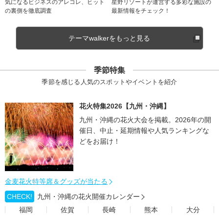
気になるビジネスのアレコレ、ヒット
星野リゾートが運営する多彩な施設の
の裏側を徹底調査
最新情報をチェック！
テーマwalkerをもっと見る
季節特集
季節を感じる人気のスポットやイベントを紹介
花火特集2026【九州・沖縄】
九州・沖縄の花火大会を掲載。2026年の開
催日、中止・延期情報や人気ランキングな
どをお届け！
金麦花火特等席＆グッズが当たる
CHECK!
九州・沖縄の花火開催カレンダー
福岡
佐賀
長崎
熊本
大分