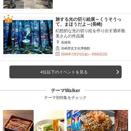
旅する光の切り絵展～くうそうっ
て、まほうだよ～(長崎)
幻想的な光の切り絵を作り出す酒井敦
美さんの作品展
長崎県
長崎歴史文化博物館
2026年7月17日(金)～9月6日(日)
4位以下のイベントを見る
テーマWalker
テーマ別特集をチェック