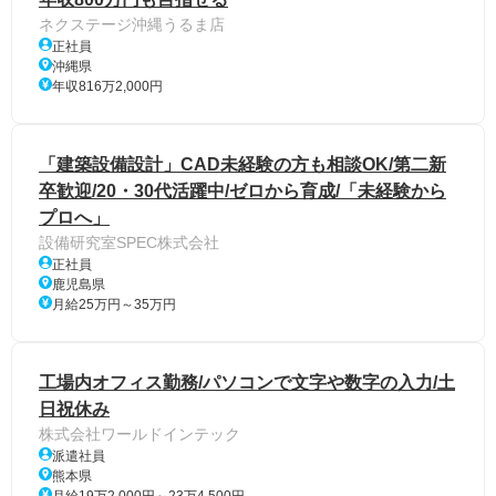
ネクステージ沖縄うるま店
正社員
沖縄県
年収816万2,000円
「建築設備設計」CAD未経験の方も相談OK/第二新
卒歓迎/20・30代活躍中/ゼロから育成/「未経験から
プロへ」
設備研究室SPEC株式会社
正社員
鹿児島県
月給25万円～35万円
工場内オフィス勤務/パソコンで文字や数字の入力/土
日祝休み
株式会社ワールドインテック
派遣社員
熊本県
月給19万2,000円～23万4,500円