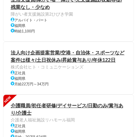
残業なし・少なめ
障がい者支援施設第2ひびき学園
アルバイト・パート
福岡県
時給1,100円
法人向け企画提案営業/空港・自治体・スポーツなど
案件は様々/土日祝休み/昇給賞与あり/年休122日
株式会社ヒト・コミュニケーションズ
正社員
福岡県
月給22万円～34万円
NEW
介護職員/初任者研修/デイサービス/日勤のみ/賞与あ
り/介護士
介護老人福祉施設リハモール福岡
正社員
福岡県
月給～20万5,624円