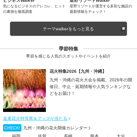
ビジネスWalker
星野リゾートWalker
気になるビジネスのアレコレ、ヒット
星野リゾートが運営する多彩な施設の
の裏側を徹底調査
最新情報をチェック！
テーマwalkerをもっと見る
季節特集
季節を感じる人気のスポットやイベントを紹介
花火特集2026【九州・沖縄】
九州・沖縄の花火大会を掲載。2026年の開
催日、中止・延期情報や人気ランキングな
どをお届け！
金麦花火特等席＆グッズが当たる
CHECK!
九州・沖縄の花火開催カレンダー
福岡
佐賀
長崎
熊本
大分