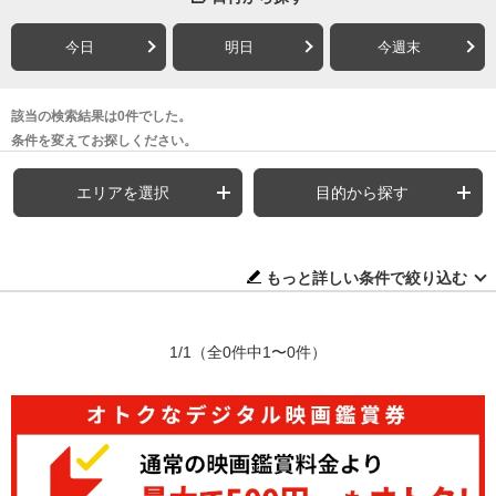
今日
明日
今週末
該当の検索結果は0件でした。
条件を変えてお探しください。
エリアを選択
目的から探す
もっと詳しい条件で絞り込む
1/1
（全0件中1〜0件）