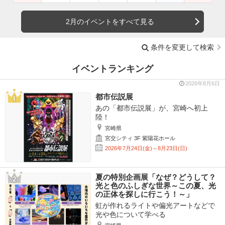
2月のイベントをすべて見る
条件を変更して検索
イベントランキング
2026年8月6日
都市伝説展
あの「都市伝説展」が、宮崎へ初上
陸！
宮崎県
宮交シティ 3F 紫陽花ホール
2026年7月24日(金)～8月23日(日)
夏の特別企画展「なぜ？どうして？
光と色のふしぎな世界～この夏、光
の正体を探しに行こう！～」
虹が作れるライトや偏光アートなどで
光や色について学べる