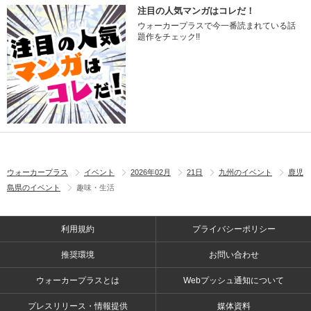
注目の人気マンガはコレだ！
ウォーカープラスで今一番読まれている話
題作をチェック!!
ウォーカープラス
イベント
2026年02月
21日
九州のイベント
鹿児
島県のイベント
趣味・生活
利用規約
プライバシーポリシー
推奨環境
お問い合わせ
ウォーカープラスとは
Webプッシュ通知について
プレスリリース・情報提供
媒体資料