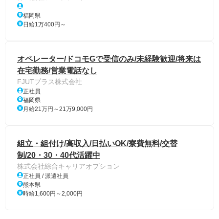
福岡県
日給1万400円～
オペレーター/ドコモGで受信のみ/未経験歓迎/将来は
在宅勤務/営業電話なし
FJUTプラス株式会社
正社員
福岡県
月給21万円～21万9,000円
組立・組付け/高収入/日払いOK/寮費無料/交替
制/20・30・40代活躍中
株式会社綜合キャリアオプション
正社員 / 派遣社員
熊本県
時給1,600円～2,000円