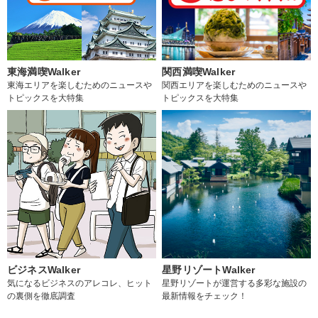
東海満喫Walker
関西満喫Walker
東海エリアを楽しむためのニュースや
関西エリアを楽しむためのニュースや
トピックスを大特集
トピックスを大特集
ビジネスWalker
星野リゾートWalker
気になるビジネスのアレコレ、ヒット
星野リゾートが運営する多彩な施設の
の裏側を徹底調査
最新情報をチェック！