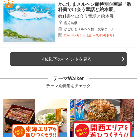
かごしまメルヘン館特別企画展「教
科書で出会う童話と絵本展」
教科書で出会う童話と絵本展
鹿児島県
かごしまメルヘン館 文学ホール
2026年7月10日(金)～9月14日(月)
4位以下のイベントを見る
テーマWalker
テーマ別特集をチェック