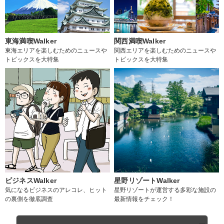
東海満喫Walker
関西満喫Walker
東海エリアを楽しむためのニュースや
関西エリアを楽しむためのニュースや
トピックスを大特集
トピックスを大特集
ビジネスWalker
星野リゾートWalker
気になるビジネスのアレコレ、ヒット
星野リゾートが運営する多彩な施設の
の裏側を徹底調査
最新情報をチェック！