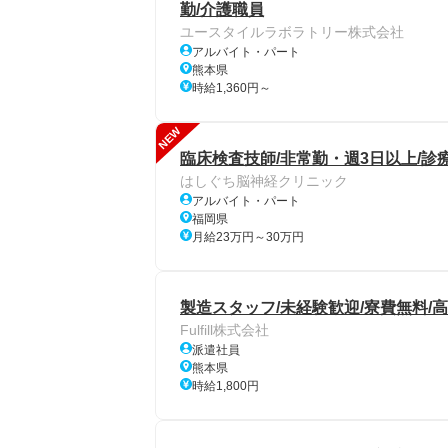
勤/介護職員
ユースタイルラボラトリー株式会社
アルバイト・パート
熊本県
時給1,360円～
NEW
臨床検査技師/非常勤・週3日以上/診
はしぐち脳神経クリニック
アルバイト・パート
福岡県
月給23万円～30万円
製造スタッフ/未経験歓迎/寮費無料/
Fulfill株式会社
派遣社員
熊本県
時給1,800円