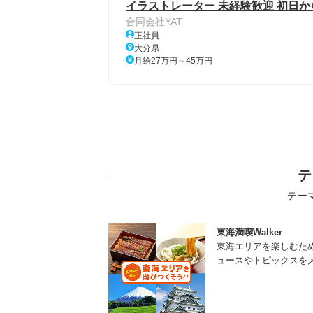
イラストレーター 未経験歓迎 初日か
合同会社YAT
正社員
大分県
月給27万円～45万円
テ
テー
東海満喫Walker
東海エリアを楽しむた
ュースやトピックスを