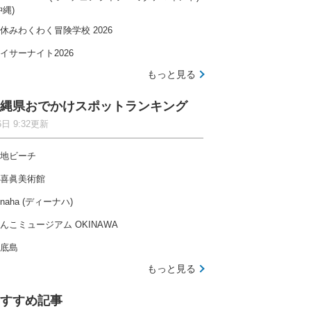
沖縄)
休みわくわく冒険学校 2026
イサーナイト2026
もっと見る
縄県おでかけスポットランキング
6日 9:32更新
地ビーチ
喜眞美術館
-naha (ディーナハ)
んこミュージアム OKINAWA
底島
もっと見る
すすめ記事