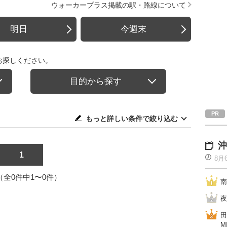
ウォーカープラス掲載の駅・路線について
明日
今週末
お探しください。
目的から探す
もっと詳しい条件で絞り込む
沖
1
8月
1（全0件中1〜0件）
南
夜
田
M