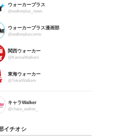
ウォーカープラス
@walkerplus_news
ウォーカープラス漫画部
@walkerpluscomic
関西ウォーカー
@KansaiWalkers
東海ウォーカー
@TokaiWalkers
キャラWalker
@chara_walker_
部イチオシ