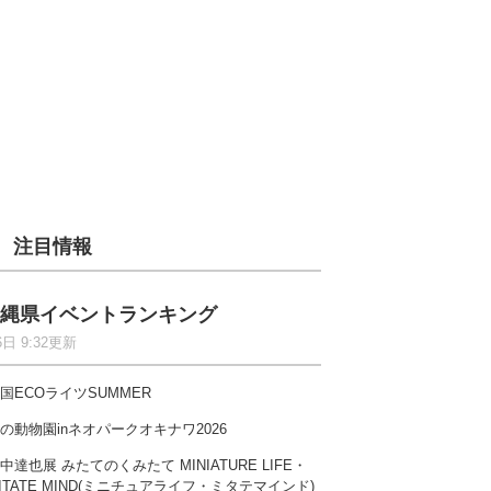
注目情報
縄県イベントランキング
6日 9:32更新
国ECOライツSUMMER
の動物園inネオパークオキナワ2026
中達也展 みたてのくみたて MINIATURE LIFE・
ITATE MIND(ミニチュアライフ・ミタテマインド)