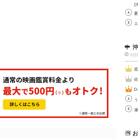
(
夏
エ
沖
8月
底
佐
D
う
瀬
お