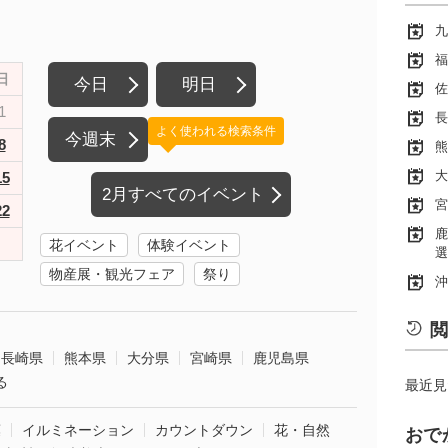
九
福
日
今日
明日
佐
1
長
よく使われる検索条件
今週末
8
熊
大
15
2月すべてのイベント
宮
22
鹿
花イベント
体験イベント
選
物産展・観光フェア
祭り
沖
閲
長崎県
熊本県
大分県
宮崎県
鹿児島県
る
最近見
葉
イルミネーション
カウントダウン
花・自然
おで