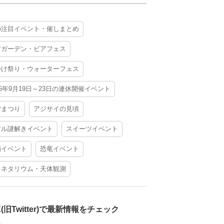
の注目イベント・催しまとめ
アガーデン・ビアフェス
かけ祭り・ウォーターフェス
26年9月19日～23日の連休開催イベント
夕まつり
アジサイの見頃
アル謎解きイベント
スイーツイベント
酒イベント
恐竜イベント
ラネタリウム・天体観測
X(旧Twitter)で最新情報をチェック