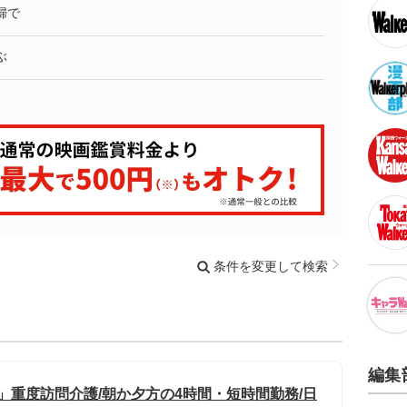
婦で
ぶ
条件を変更して検索
編集
」重度訪問介護/朝か夕方の4時間・短時間勤務/日