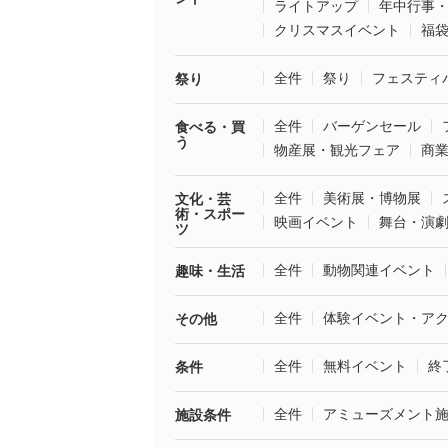
ライトアップ
年中行事
クリスマスイベント
福
全件
祭り
フェスティ
祭り
全件
バーゲンセール
食べる・買
う
物産展・観光フェア
商
全件
美術展・博物展
文化・芸
術・スポー
映画イベント
舞台・演
ツ
全件
動物関連イベント
趣味・生活
全件
体験イベント・ア
その他
全件
無料イベント
終
条件
全件
アミューズメント
施設条件