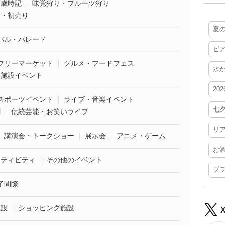
・歳時記
味覚狩り・フルーツ狩り
袋・初売り
夏
バル・パレード
ビ
フリーマーケット
グルメ・フードフェス
水
業施設イベント
20
スポーツイベント
ライブ・音楽イベント
七
劇
伝統芸能・お笑いライブ
リ
講演会・トークショー
展示会
アニメ・ゲーム
お
クティビティ
その他のイベント
プ
了間際
施設
ショッピング施設