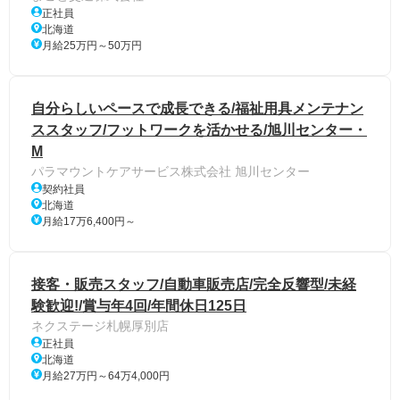
正社員
北海道
月給25万円～50万円
自分らしいペースで成長できる/福祉用具メンテナン
ススタッフ/フットワークを活かせる/旭川センター・
M
パラマウントケアサービス株式会社 旭川センター
契約社員
北海道
月給17万6,400円～
接客・販売スタッフ/自動車販売店/完全反響型/未経
験歓迎!/賞与年4回/年間休日125日
ネクステージ札幌厚別店
正社員
北海道
月給27万円～64万4,000円