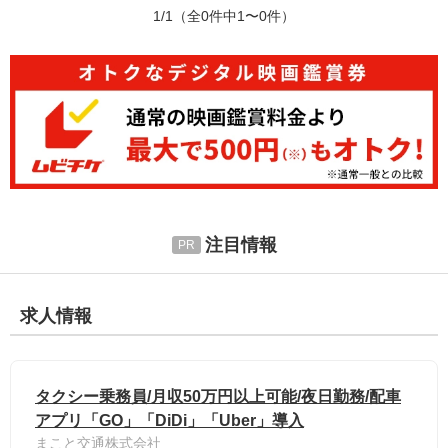
1/1
（全0件中1〜0件）
注目情報
求人情報
タクシー乗務員/月収50万円以上可能/夜日勤務/配車
アプリ「GO」「DiDi」「Uber」導入
まこと交通株式会社