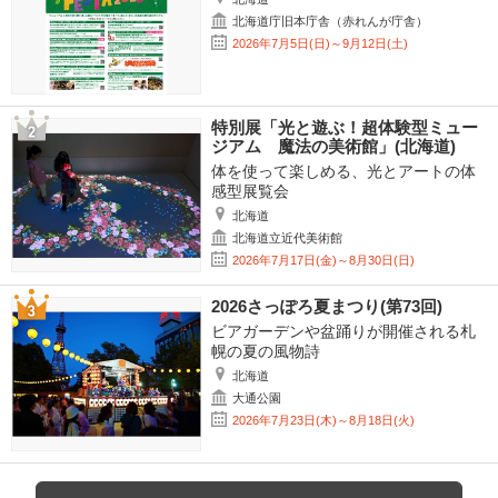
北海道庁旧本庁舎（赤れんが庁舎）
2026年7月5日(日)～9月12日(土)
特別展「光と遊ぶ！超体験型ミュー
ジアム 魔法の美術館」(北海道)
体を使って楽しめる、光とアートの体
感型展覧会
北海道
北海道立近代美術館
2026年7月17日(金)～8月30日(日)
2026さっぽろ夏まつり(第73回)
ビアガーデンや盆踊りが開催される札
幌の夏の風物詩
北海道
大通公園
2026年7月23日(木)～8月18日(火)