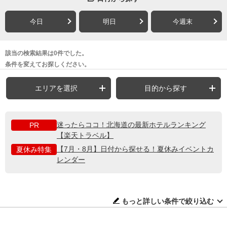
今日
明日
今週末
該当の検索結果は0件でした。
条件を変えてお探しください。
エリアを選択
目的から探す
迷ったらココ！北海道の最新ホテルランキング
PR
【楽天トラベル】
【7月・8月】日付から探せる！夏休みイベントカ
夏休み特集
レンダー
もっと詳しい条件で絞り込む