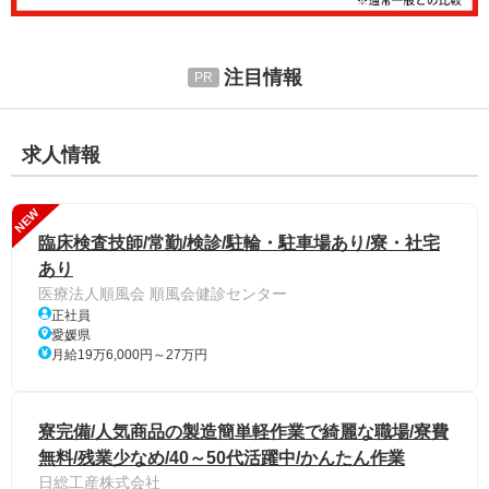
注目情報
求人情報
NEW
臨床検査技師/常勤/検診/駐輪・駐車場あり/寮・社宅
あり
医療法人順風会 順風会健診センター
正社員
愛媛県
月給19万6,000円～27万円
寮完備/人気商品の製造簡単軽作業で綺麗な職場/寮費
無料/残業少なめ/40～50代活躍中/かんたん作業
日総工産株式会社