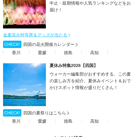
中止・延期情報や人気ランキングなどをお
届け！
金麦花火特等席＆グッズが当たる
CHECK!
四国の花火開催カレンダー
香川
愛媛
徳島
高知
夏休み特集2026【四国】
ウォーカー編集部がおすすめする、この夏
の楽しみ方を紹介。夏休みイベント＆おで
かけスポット情報が盛りだくさん！
CHECK!
四国の夏祭りはこちら
香川
愛媛
徳島
高知