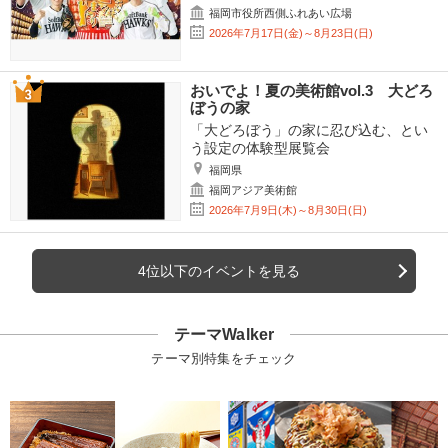
福岡市役所西側ふれあい広場
2026年7月17日(金)～8月23日(日)
おいでよ！夏の美術館vol.3 大どろ
ぼうの家
「大どろぼう」の家に忍び込む、とい
う設定の体験型展覧会
福岡県
福岡アジア美術館
2026年7月9日(木)～8月30日(日)
4位以下のイベントを見る
テーマWalker
テーマ別特集をチェック