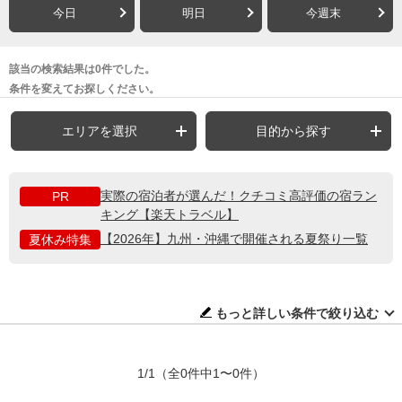
今日
明日
今週末
該当の検索結果は0件でした。
条件を変えてお探しください。
エリアを選択
目的から探す
実際の宿泊者が選んだ！クチコミ高評価の宿ラン
PR
キング【楽天トラベル】
【2026年】九州・沖縄で開催される夏祭り一覧
夏休み特集
もっと詳しい条件で絞り込む
1/1
（全0件中1〜0件）