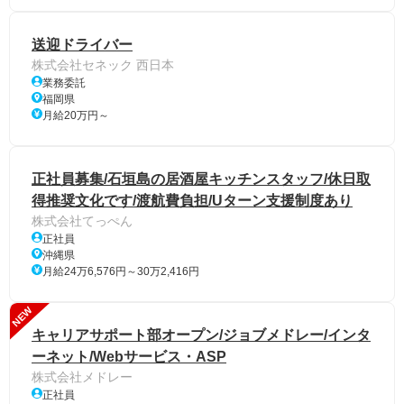
送迎ドライバー
株式会社セネック 西日本
業務委託
福岡県
月給20万円～
正社員募集/石垣島の居酒屋キッチンスタッフ/休日取
得推奨文化です/渡航費負担/Uターン支援制度あり
株式会社てっぺん
正社員
沖縄県
月給24万6,576円～30万2,416円
NEW
キャリアサポート部オープン/ジョブメドレー/インタ
ーネット/Webサービス・ASP
株式会社メドレー
正社員