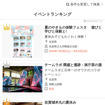
条件を変更して検索
イベントランキング
2026年8月7日
夏のやきもの体験フェスタ 遊びと
学びと体験と!
夏休み子どもわくわく体験！
佐賀県
佐賀県立九州陶磁文化館
2026年7月18日(土)～8月23日(日)
チームラボ 廃墟と遺跡：淋汗茶の湯
チームラボと日本一のサウナのコラボ
レーション
佐賀県
御船山楽園
常設
佐賀城本丸の夏休み