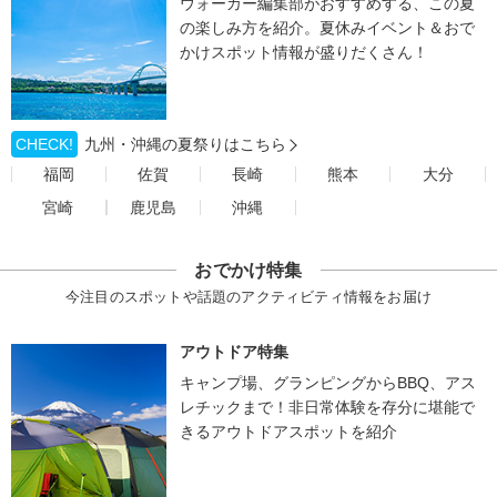
ウォーカー編集部がおすすめする、この夏
の楽しみ方を紹介。夏休みイベント＆おで
かけスポット情報が盛りだくさん！
CHECK!
九州・沖縄の夏祭りはこちら
福岡
佐賀
長崎
熊本
大分
宮崎
鹿児島
沖縄
おでかけ特集
今注目のスポットや話題のアクティビティ情報をお届け
アウトドア特集
キャンプ場、グランピングからBBQ、アス
レチックまで！非日常体験を存分に堪能で
きるアウトドアスポットを紹介