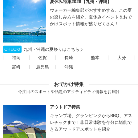
夏休み特集2026【九州・沖縄】
ウォーカー編集部がおすすめする、この夏
の楽しみ方を紹介。夏休みイベント＆おで
かけスポット情報が盛りだくさん！
CHECK!
九州・沖縄の夏祭りはこちら
福岡
佐賀
長崎
熊本
大分
宮崎
鹿児島
沖縄
おでかけ特集
今注目のスポットや話題のアクティビティ情報をお届け
アウトドア特集
キャンプ場、グランピングからBBQ、アス
レチックまで！非日常体験を存分に堪能で
きるアウトドアスポットを紹介