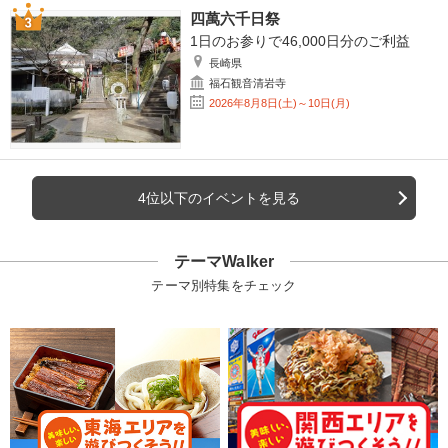
四萬六千日祭
1日のお参りで46,000日分のご利益
長崎県
福石観音清岩寺
2026年8月8日(土)～10日(月)
4位以下のイベントを見る
テーマWalker
テーマ別特集をチェック