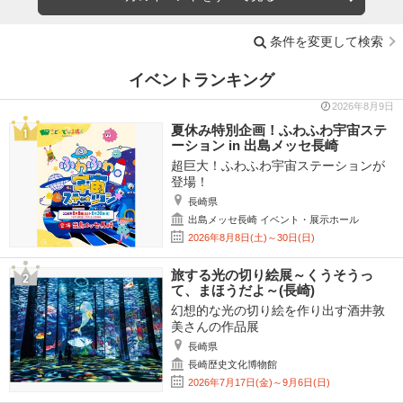
条件を変更して検索
イベントランキング
2026年8月9日
夏休み特別企画！ふわふわ宇宙ステ
ーション in 出島メッセ長崎
超巨大！ふわふわ宇宙ステーションが
登場！
長崎県
出島メッセ長崎 イベント・展示ホール
2026年8月8日(土)～30日(日)
旅する光の切り絵展～くうそうっ
て、まほうだよ～(長崎)
幻想的な光の切り絵を作り出す酒井敦
美さんの作品展
長崎県
長崎歴史文化博物館
2026年7月17日(金)～9月6日(日)