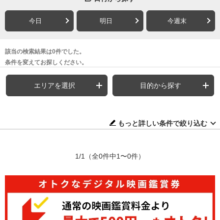
今日
明日
今週末
該当の検索結果は0件でした。
条件を変えてお探しください。
エリアを選択
目的から探す
もっと詳しい条件で絞り込む
1/1
（全0件中1〜0件）