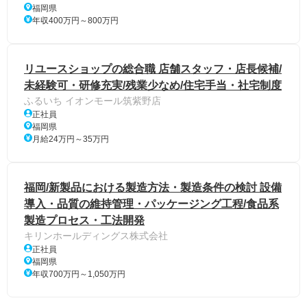
福岡県
年収400万円～800万円
リユースショップの総合職 店舗スタッフ・店長候補/
未経験可・研修充実/残業少なめ/住宅手当・社宅制度
ふるいち イオンモール筑紫野店
正社員
福岡県
月給24万円～35万円
福岡/新製品における製造方法・製造条件の検討 設備
導入・品質の維持管理・パッケージング工程/食品系
製造プロセス・工法開発
キリンホールディングス株式会社
正社員
福岡県
年収700万円～1,050万円