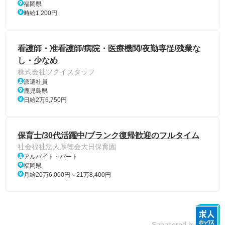
福岡県
時給1,200円
看護師・准看護師/病院・医療機関/夜勤専従/残業な
し・少なめ
株式会社ツクイスタッフ
派遣社員
鹿児島県
日給2万6,750円
保育士/30代活躍中/ブランク復帰歓迎のフルタイム
社会福祉法人厚徳会大日保育園
アルバイト・パート
福岡県
月給20万6,000円～21万8,400円
Sponsored by