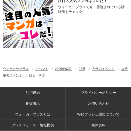
注目の人気マンガはコレだ！
ウォーカープラスで今一番読まれている話
題作をチェック!!
ウォーカープラス
イベント
2026年02月
22日
九州のイベント
大分
県のイベント
観る・学ぶ
利用規約
プライバシーポリシー
推奨環境
お問い合わせ
ウォーカープラスとは
Webプッシュ通知について
プレスリリース・情報提供
媒体資料