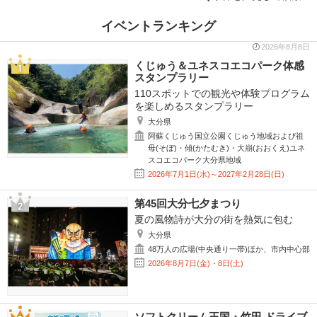
イベントランキング
2026年8月8日
くじゅう＆ユネスコエコパーク体感
スタンプラリー
110スポットでの観光や体験プログラム
を楽しめるスタンプラリー
大分県
阿蘇くじゅう国立公園くじゅう地域および祖
母(そぼ)・傾(かたむき)・大崩(おおくえ)ユネ
スコエコパーク大分県地域
2026年7月1日(水)～2027年2月28日(日)
第45回大分七夕まつり
夏の風物詩が大分の街を熱気に包む
大分県
48万人の広場(中央通り一帯)ほか、市内中心部
2026年8月7日(金)・8日(土)
ソフトクリーム王国・竹田 ドライブ