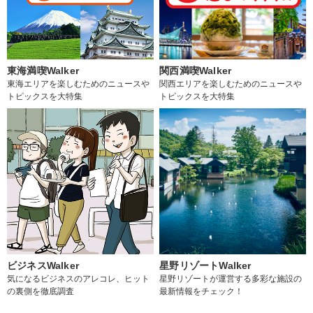
東海満喫Walker
関西満喫Walker
東海エリアを楽しむためのニュースや
関西エリアを楽しむためのニュースや
トピックスを大特集
トピックスを大特集
ビジネスWalker
星野リゾートWalker
気になるビジネスのアレコレ、ヒット
星野リゾートが運営する多彩な施設の
の裏側を徹底調査
最新情報をチェック！