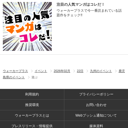
注目の人気マンガはコレだ！
ウォーカープラスで今一番読まれている話
題作をチェック!!
ウォーカープラス
イベント
2026年02月
22日
九州のイベント
鹿児
島県のイベント
遊ぶ
利用規約
プライバシーポリシー
推奨環境
お問い合わせ
ウォーカープラスとは
Webプッシュ通知について
プレスリリース・情報提供
媒体資料