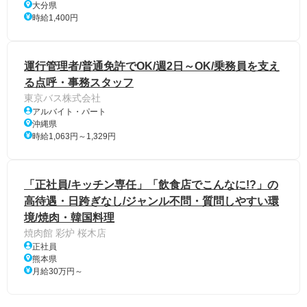
大分県
時給1,400円
運行管理者/普通免許でOK/週2日～OK/乗務員を支え
る点呼・事務スタッフ
東京バス株式会社
アルバイト・パート
沖縄県
時給1,063円～1,329円
「正社員/キッチン専任」「飲食店でこんなに!?」の
高待遇・日跨ぎなし/ジャンル不問・質問しやすい環
境/焼肉・韓国料理
焼肉館 彩炉 桜木店
正社員
熊本県
月給30万円～