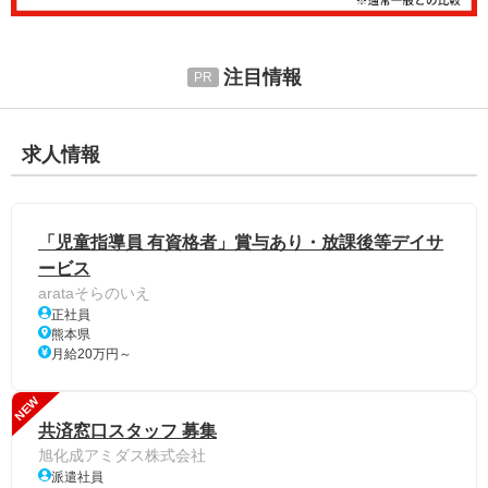
注目情報
求人情報
「児童指導員 有資格者」賞与あり・放課後等デイサ
ービス
arataそらのいえ
正社員
熊本県
月給20万円～
NEW
共済窓口スタッフ 募集
旭化成アミダス株式会社
派遣社員