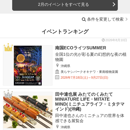
2月のイベントをすべて見る
条件を変更して検索
イベントランキング
2026年8月10日
南国ECOライツSUMMER
全国1位の光が彩る夏の幻想的な夜の植
物園
沖縄県
美らヤシパークオキナワ・東南植物楽園
2026年7月18日(土)～9月27日(日)
田中達也展 みたてのくみたて
MINIATURE LIFE・MITATE
MIND(ミニチュアライフ・ミタテマ
インド)(沖縄)
田中達也さんのミニチュアの世界を体
感できる展覧会
沖縄県