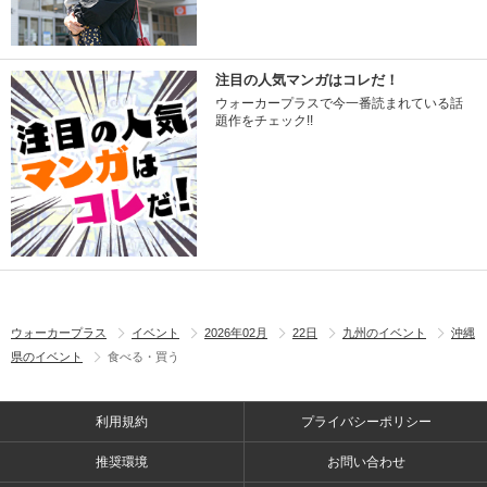
注目の人気マンガはコレだ！
ウォーカープラスで今一番読まれている話
題作をチェック!!
ウォーカープラス
イベント
2026年02月
22日
九州のイベント
沖縄
県のイベント
食べる・買う
利用規約
プライバシーポリシー
推奨環境
お問い合わせ