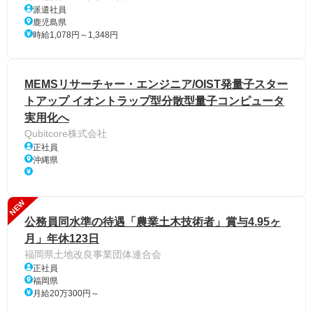
派遣社員
鹿児島県
時給1,078円～1,348円
MEMSリサーチャー・エンジニア/OIST発量子スター
トアップ イオントラップ型分散型量子コンピュータ
実用化へ
Qubitcore株式会社
正社員
沖縄県
NEW
公務員同水準の待遇「農業土木技術者」賞与4.95ヶ
月」年休123日
福岡県土地改良事業団体連合会
正社員
福岡県
月給20万300円～