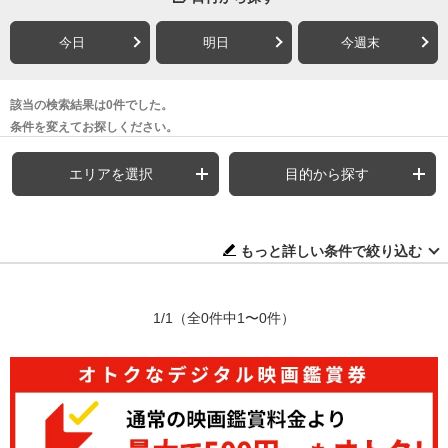
今日
明日
今週末
該当の検索結果は0件でした。
条件を変えてお探しください。
エリアを選択
目的から探す
もっと詳しい条件で絞り込む
1/1
（全0件中1〜0件）