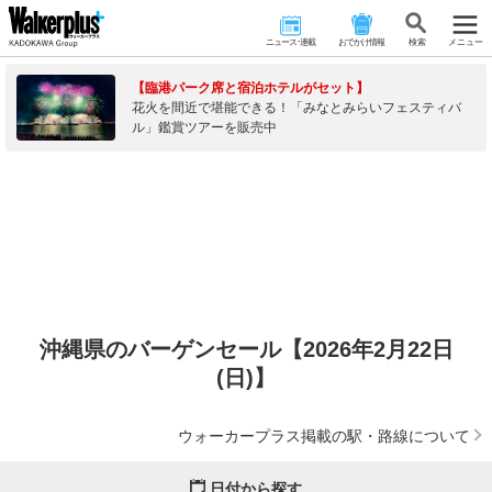
ニュース･連載
おでかけ情報
検 索
メニュー
【臨港パーク席と宿泊ホテルがセット】
花火を間近で堪能できる！「みなとみらいフェスティバ
ル」鑑賞ツアーを販売中
沖縄県のバーゲンセール【2026年2月22日
(日)】
ウォーカープラス掲載の駅・路線について
日付から探す