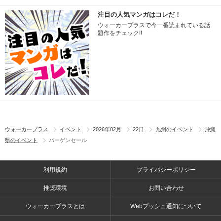
注目の人気マンガはコレだ！
ウォーカープラスで今一番読まれている話
題作をチェック!!
ウォーカープラス
イベント
2026年02月
22日
九州のイベント
沖縄
県のイベント
バーゲンセール
利用規約
プライバシーポリシー
推奨環境
お問い合わせ
ウォーカープラスとは
Webプッシュ通知について