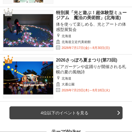
特別展「光と遊ぶ！超体験型ミュー
ジアム 魔法の美術館」(北海道)
体を使って楽しめる、光とアートの体
感型展覧会
北海道
北海道立近代美術館
2026年7月17日(金)～8月30日(日)
2026さっぽろ夏まつり(第73回)
ビアガーデンや盆踊りが開催される札
幌の夏の風物詩
北海道
大通公園
2026年7月23日(木)～8月18日(火)
4位以下のイベントを見る
テーマWalker