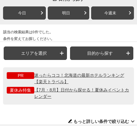
今日
明日
今週末
該当の検索結果は0件でした。
条件を変えてお探しください。
エリアを選択
目的から探す
迷ったらココ！北海道の最新ホテルランキング
PR
【楽天トラベル】
【7月・8月】日付から探せる！夏休みイベントカ
夏休み特集
レンダー
もっと詳しい条件で絞り込む