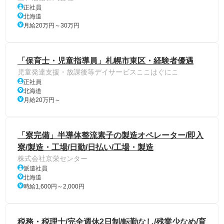
正社員
北海道
月給20万円～30万円
「保育士・児童指導員」札幌市東区・経験者優遇
児童発達支援・放課後等デイサービスここはぐにこ
正社員
北海道
月給20万円～
「寮完備」半導体整流素子の製造オペレーター/即入
寮/製造・工場/日勤/日払い/工場・製造
株式会社京栄センター
派遣社員
北海道
時給1,600円～2,000円
税務・税理士/完全週休2日制/転勤なし/残業少なめ/育