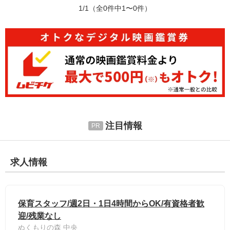
1/1
（全0件中1〜0件）
注目情報
求人情報
保育スタッフ/週2日・1日4時間からOK/有資格者歓
迎/残業なし
ぬくもりの森 中央