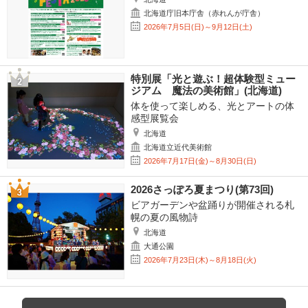
北海道庁旧本庁舎（赤れんが庁舎）
2026年7月5日(日)～9月12日(土)
特別展「光と遊ぶ！超体験型ミュー
ジアム 魔法の美術館」(北海道)
体を使って楽しめる、光とアートの体
感型展覧会
北海道
北海道立近代美術館
2026年7月17日(金)～8月30日(日)
2026さっぽろ夏まつり(第73回)
ビアガーデンや盆踊りが開催される札
幌の夏の風物詩
北海道
大通公園
2026年7月23日(木)～8月18日(火)