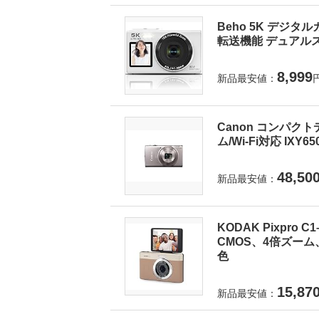
Beho 5K デジタ
転送機能 デュアルス
8,999
新品最安値：
Canon コンパクト
ム/Wi-Fi対応 IXY6
48,50
新品最安値：
KODAK Pixpro
CMOS、4倍ズーム
色
15,87
新品最安値：