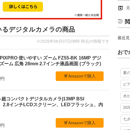
北
閲
ているデジタルカメラの商品
最近見
※2026年08月07日08時 時点の情報です
おで
PIXPRO 使いやすい ズーム FZ55-BK 16MP デジ
ーム 広角 28mm 2.7インチ液晶画面 (ブラック)
夏
Amazonで購入
0
円
ビ
水
 C1–超コンパクトデジタルカメラ|13MP BSI
、2.8インチLCDスクリーン、LEDフラッシュ、内
20
七
Amazonで購入
0
円