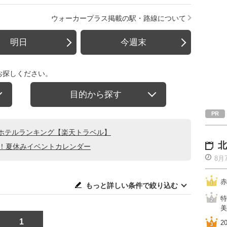
ウォーカープラス掲載の駅・路線について
明日
今週末
お探しください。
目的から探す
ホテルランキング【楽天トラベル】
北
る！夏休みイベントカレンダー
8月
赤
もっと詳しい条件で絞り込む
特
美
1
2