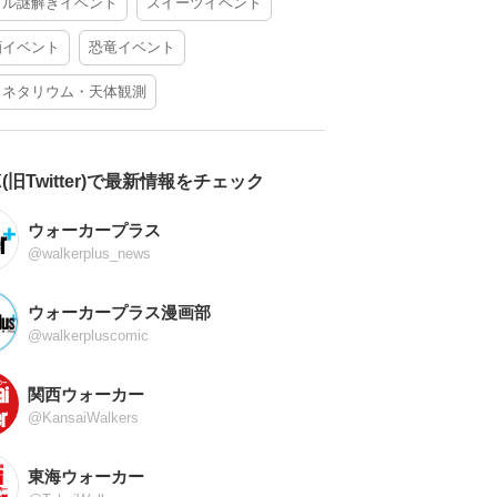
アル謎解きイベント
スイーツイベント
酒イベント
恐竜イベント
ラネタリウム・天体観測
X(旧Twitter)で最新情報をチェック
ウォーカープラス
@walkerplus_news
ウォーカープラス漫画部
@walkerpluscomic
関西ウォーカー
@KansaiWalkers
東海ウォーカー