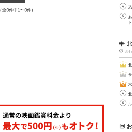
恐
1（全0件中1〜0件）
あ
ト
北
8月
北
サ
水
北
ふ
お