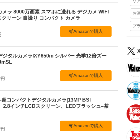
リ
ルカメラ 8000万画素 スマホに送れる デジカメ WIFI
お
クリーン 自撮り コンパクト カメラ
プ
Amazonで購入
円
デジタルカメラIXY650m シルバー 光学12倍ズー
50mSL
Amazonで購入
0
円
 C1–超コンパクトデジタルカメラ|13MP BSI
、2.8インチLCDスクリーン、LEDフラッシュ–茶
Amazonで購入
0
円