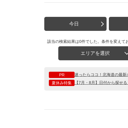
今日
該当の検索結果は0件でした。条件を変えて
エリアを選択
迷ったらココ！北海道の最新
PR
【7月・8月】日付から探せ
夏休み特集