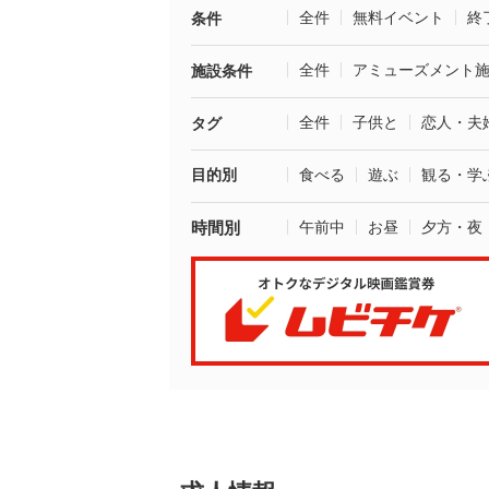
全件
無料イベント
終
条件
全件
アミューズメント
施設条件
全件
子供と
恋人・夫
タグ
目的別
食べる
遊ぶ
観る・学
時間別
午前中
お昼
夕方・夜