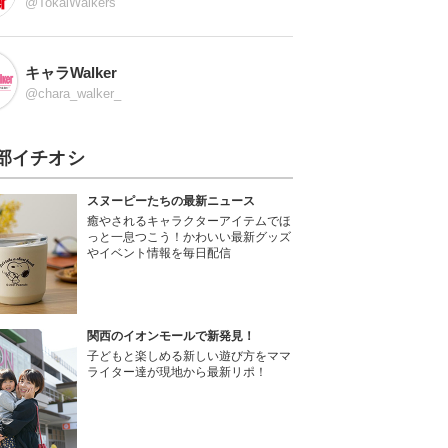
@TokaiWalkers
キャラWalker
@chara_walker_
部イチオシ
スヌーピーたちの最新ニュース
癒やされるキャラクターアイテムでほ
っと一息つこう！かわいい最新グッズ
やイベント情報を毎日配信
関西のイオンモールで新発見！
子どもと楽しめる新しい遊び方をママ
ライター達が現地から最新リポ！