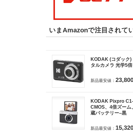
いまAmazonで注目され
KODAK (コダック) 
タルカメラ 光学5倍ズ
23,80
新品最安値：
KODAK Pixpro
CMOS、4倍ズーム
蔵バッテリー–黒
15,32
新品最安値：