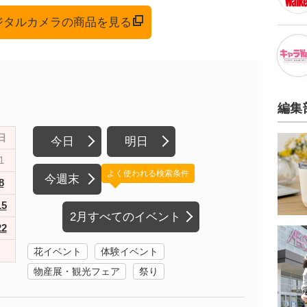
デジタルカメラの商品を見る
編集
日
今日
明日
1
よく使われる検索条件
今週末
8
15
2月すべてのイベント
22
花イベント
体験イベント
物産展・観光フェア
祭り