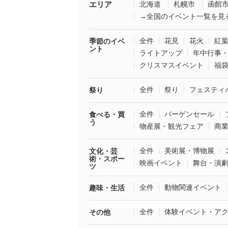
エリア
北海道
札幌市
函館
→全国のイベント一覧を見
全件
花見
花火
紅
季節のイベ
ント
ライトアップ
年中行事
クリスマスイベント
福
全件
祭り
フェスティ
祭り
全件
バーゲンセール
食べる・買
う
物産展・観光フェア
商
全件
美術展・博物展
文化・芸
術・スポー
映画イベント
舞台・演
ツ
全件
動物関連イベント
趣味・生活
全件
体験イベント・ア
その他