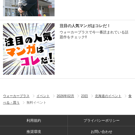
注目の人気マンガはコレだ！
ウォーカープラスで今一番読まれている話
題作をチェック!!
ウォーカープラス
イベント
2026年02月
23日
北海道のイベント
食
べる・買う
無料イベント
利用規約
プライバシーポリシー
推奨環境
お問い合わせ