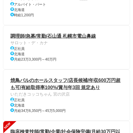
アルバイト・パート
北海道
時給1,200円
調理師/急募/常勤/石山通 札幌市電山鼻線
サロット・デ・カナ
正社員
北海道
月給23万3,300円～40万円
焼鳥バルのホールスタッフ/店長候補/年収600万円超
も可/有給取得率100%/賞与年3回 規定あり
いただきコッコちゃん 宮の沢店
正社員
北海道
月給34万6,350円～45万5,000円
NEW
臨床検査技師/常勤/企業/社会保険完備/月給30万円以