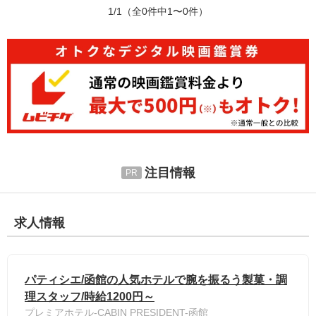
1/1
（全0件中1〜0件）
注目情報
求人情報
パティシエ/函館の人気ホテルで腕を振るう製菓・調
理スタッフ/時給1200円～
プレミアホテル-CABIN PRESIDENT-函館