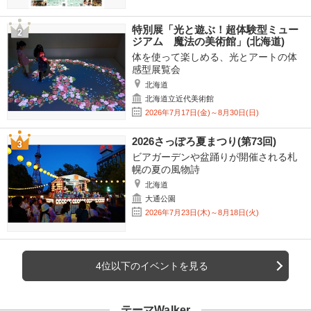
特別展「光と遊ぶ！超体験型ミュー
ジアム 魔法の美術館」(北海道)
体を使って楽しめる、光とアートの体
感型展覧会
北海道
北海道立近代美術館
2026年7月17日(金)～8月30日(日)
2026さっぽろ夏まつり(第73回)
ビアガーデンや盆踊りが開催される札
幌の夏の風物詩
北海道
大通公園
2026年7月23日(木)～8月18日(火)
4位以下のイベントを見る
テーマWalker