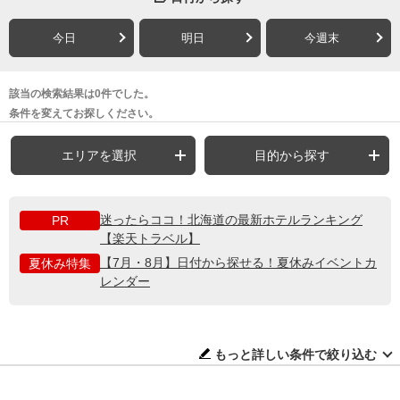
今日
明日
今週末
該当の検索結果は0件でした。
条件を変えてお探しください。
エリアを選択
目的から探す
迷ったらココ！北海道の最新ホテルランキング
PR
【楽天トラベル】
【7月・8月】日付から探せる！夏休みイベントカ
夏休み特集
レンダー
もっと詳しい条件で絞り込む