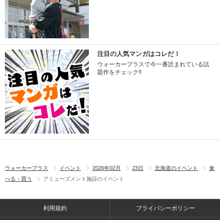
注目の人気マンガはコレだ！
ウォーカープラスで今一番読まれている話
題作をチェック!!
ウォーカープラス
イベント
2026年02月
23日
北海道のイベント
食
べる・買う
アミューズメント施設のイベント
利用規約
プライバシーポリシー