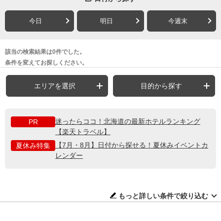
今日
明日
今週末
該当の検索結果は0件でした。
条件を変えてお探しください。
エリアを選択
目的から探す
迷ったらココ！北海道の最新ホテルランキング
PR
【楽天トラベル】
【7月・8月】日付から探せる！夏休みイベントカ
夏休み特集
レンダー
もっと詳しい条件で絞り込む