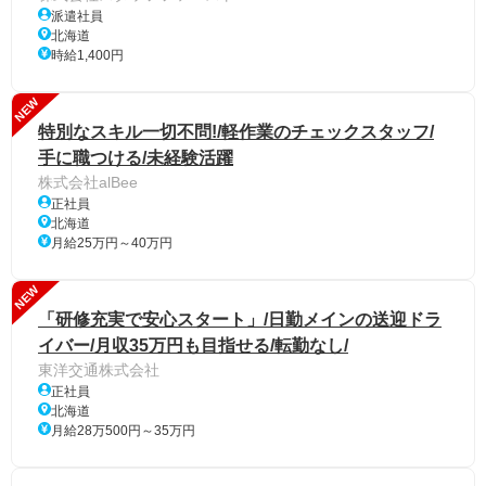
派遣社員
北海道
時給1,400円
NEW
特別なスキル一切不問!/軽作業のチェックスタッフ/
手に職つける/未経験活躍
株式会社alBee
正社員
北海道
月給25万円～40万円
NEW
「研修充実で安心スタート」/日勤メインの送迎ドラ
イバー/月収35万円も目指せる/転勤なし/
東洋交通株式会社
正社員
北海道
月給28万500円～35万円