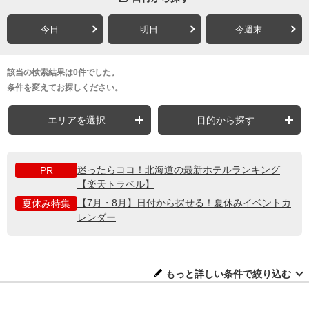
今日
明日
今週末
該当の検索結果は0件でした。
条件を変えてお探しください。
エリアを選択
目的から探す
迷ったらココ！北海道の最新ホテルランキング
PR
【楽天トラベル】
【7月・8月】日付から探せる！夏休みイベントカ
夏休み特集
レンダー
もっと詳しい条件で絞り込む