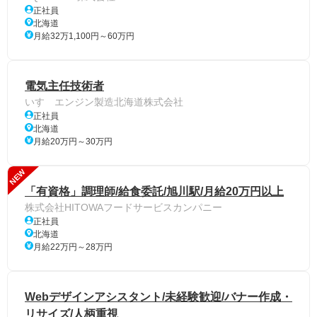
正社員
北海道
月給32万1,100円～60万円
電気主任技術者
いすゞエンジン製造北海道株式会社
正社員
北海道
月給20万円～30万円
NEW
「有資格」調理師/給食委託/旭川駅/月給20万円以上
株式会社HITOWAフードサービスカンパニー
正社員
北海道
月給22万円～28万円
Webデザインアシスタント/未経験歓迎/バナー作成・
リサイズ/人柄重視