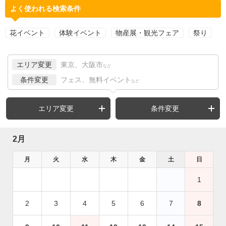
よく使われる検索条件
花イベント
体験イベント
物産展・観光フェア
祭り
エリア変更
東京、大阪市
など
条件変更
フェス、無料イベント
など
エリア変更
条件変更
2月
月
火
水
木
金
土
日
1
2
3
4
5
6
7
8