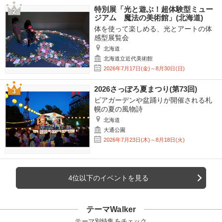
特別展「光と遊ぶ！超体験型ミュー
ジアム 魔法の美術館」(北海道)
体を使って楽しめる、光とアートの体
感型展覧会
北海道
北海道立近代美術館
2026年7月17日(金)～8月30日(日)
2026さっぽろ夏まつり(第73回)
ビアガーデンや盆踊りが開催される札
幌の夏の風物詩
北海道
大通公園
2026年7月23日(木)～8月18日(火)
4位以下のイベントを見る
テーマWalker
テーマ別特集をチェック