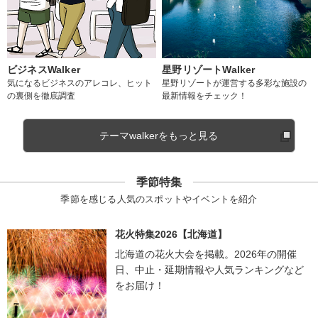
ビジネスWalker
星野リゾートWalker
気になるビジネスのアレコレ、ヒット
星野リゾートが運営する多彩な施設の
の裏側を徹底調査
最新情報をチェック！
テーマwalkerをもっと見る
季節特集
季節を感じる人気のスポットやイベントを紹介
花火特集2026【北海道】
北海道の花火大会を掲載。2026年の開催
日、中止・延期情報や人気ランキングなど
をお届け！