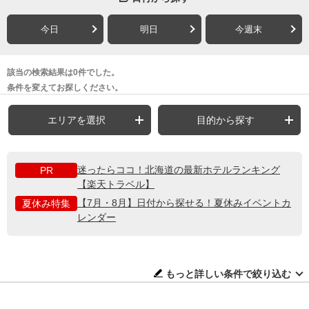
今日
明日
今週末
該当の検索結果は0件でした。
条件を変えてお探しください。
エリアを選択
目的から探す
迷ったらココ！北海道の最新ホテルランキング
PR
【楽天トラベル】
【7月・8月】日付から探せる！夏休みイベントカ
夏休み特集
レンダー
もっと詳しい条件で絞り込む