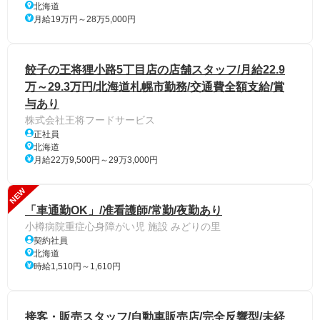
北海道
月給19万円～28万5,000円
餃子の王将狸小路5丁目店の店舗スタッフ/月給22.9
万～29.3万円/北海道札幌市勤務/交通費全額支給/賞
与あり
株式会社王将フードサービス
正社員
北海道
月給22万9,500円～29万3,000円
NEW
「車通勤OK」/准看護師/常勤/夜勤あり
小樽病院重症心身障がい児 施設 みどりの里
契約社員
北海道
時給1,510円～1,610円
接客・販売スタッフ/自動車販売店/完全反響型/未経