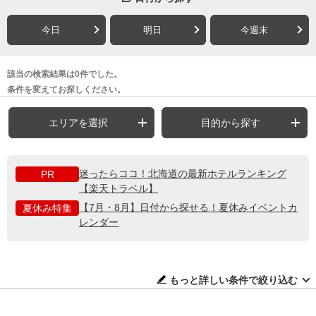
今日
明日
今週末
該当の検索結果は0件でした。
条件を変えてお探しください。
エリアを選択
目的から探す
迷ったらココ！北海道の最新ホテルランキング
PR
【楽天トラベル】
【7月・8月】日付から探せる！夏休みイベントカ
夏休み特集
レンダー
もっと詳しい条件で絞り込む