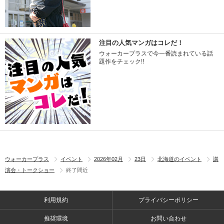
注目の人気マンガはコレだ！
ウォーカープラスで今一番読まれている話
題作をチェック!!
ウォーカープラス
イベント
2026年02月
23日
北海道のイベント
講
演会・トークショー
終了間近
利用規約
プライバシーポリシー
推奨環境
お問い合わせ