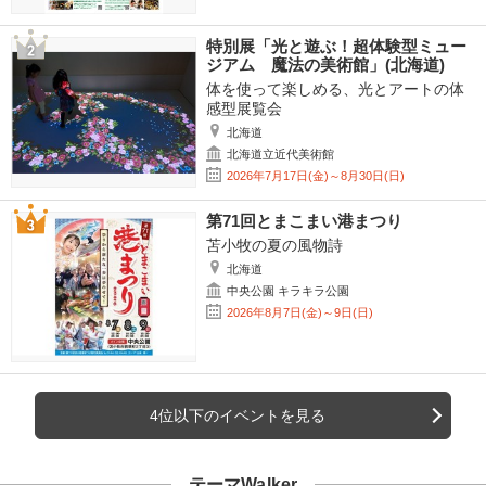
特別展「光と遊ぶ！超体験型ミュー
ジアム 魔法の美術館」(北海道)
体を使って楽しめる、光とアートの体
感型展覧会
北海道
北海道立近代美術館
2026年7月17日(金)～8月30日(日)
第71回とまこまい港まつり
苫小牧の夏の風物詩
北海道
中央公園 キラキラ公園
2026年8月7日(金)～9日(日)
4位以下のイベントを見る
テーマWalker