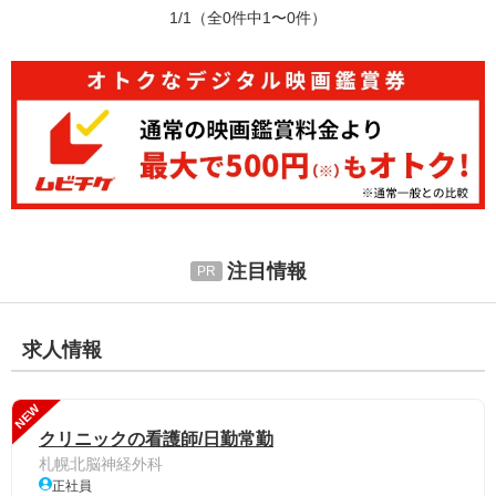
1/1
（全0件中1〜0件）
注目情報
求人情報
NEW
クリニックの看護師/日勤常勤
札幌北脳神経外科
正社員