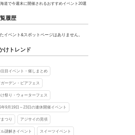
海道で今週末に開催されるおすすめイベント20選
覧履歴
たイベント&スポットページはありません。
かけトレンド
の注目イベント・催しまとめ
アガーデン・ビアフェス
かけ祭り・ウォーターフェス
26年9月19日～23日の連休開催イベント
夕まつり
アジサイの見頃
アル謎解きイベント
スイーツイベント