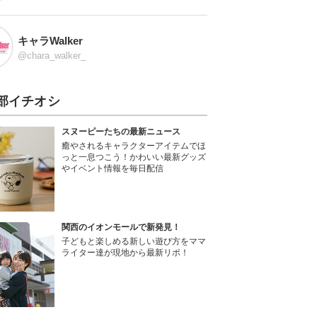
キャラWalker
@chara_walker_
部イチオシ
スヌーピーたちの最新ニュース
癒やされるキャラクターアイテムでほ
っと一息つこう！かわいい最新グッズ
やイベント情報を毎日配信
関西のイオンモールで新発見！
子どもと楽しめる新しい遊び方をママ
ライター達が現地から最新リポ！