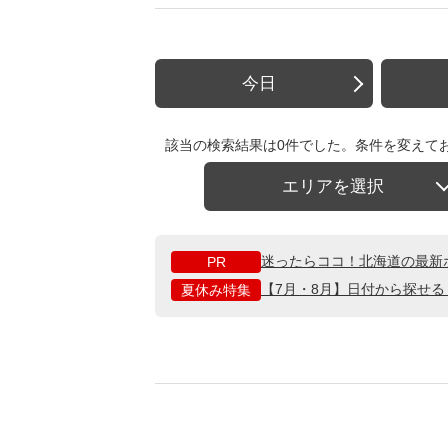
今日
該当の検索結果は0件でした。条件を変えて
エリアを選択
迷ったらココ！北海道の最新
PR
【7月・8月】日付から探せ
夏休み特集