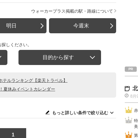
ウォーカープラス掲載の駅・路線について
明日
今週末
お探しください。
目的から探す
ホテルランキング【楽天トラベル】
北
る！夏休みイベントカレンダー
8月
赤
もっと詳しい条件で絞り込む
特
美
1
第