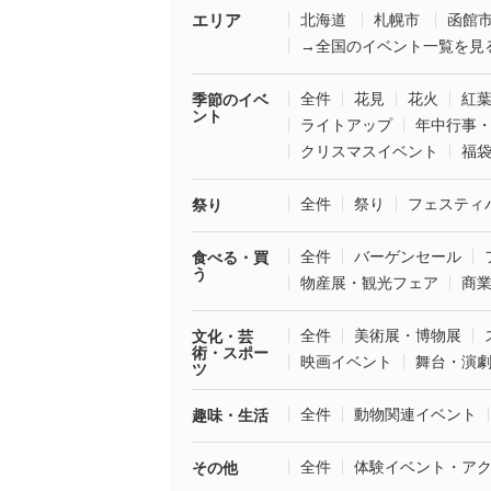
エリア
北海道
札幌市
函館
→全国のイベント一覧を見
全件
花見
花火
紅
季節のイベ
ント
ライトアップ
年中行事
クリスマスイベント
福
全件
祭り
フェスティ
祭り
全件
バーゲンセール
食べる・買
う
物産展・観光フェア
商
全件
美術展・博物展
文化・芸
術・スポー
映画イベント
舞台・演
ツ
全件
動物関連イベント
趣味・生活
全件
体験イベント・ア
その他