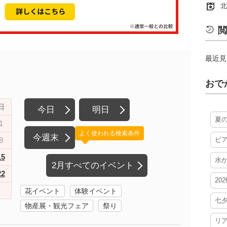
北
閲
最近見
おで
日
今日
明日
夏
1
よく使われる検索条件
今週末
8
ビ
15
水
2月すべてのイベント
22
20
花イベント
体験イベント
七
物産展・観光フェア
祭り
リ