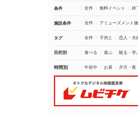
全件
無料イベント
終
条件
全件
アミューズメント
施設条件
全件
子供と
恋人・夫
タグ
目的別
食べる
遊ぶ
観る・学
時間別
午前中
お昼
夕方・夜