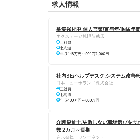
求人情報
募集強化中!個人営業/賞与年4回&年間
ネクステージ札幌苗穂店
正社員
北海道
年収448万円～901万6,000円
社内SE/ヘルプデスク.システム改善/
日本ニューホランド株式会社
正社員
北海道
年収400万円～600万円
介護福祉士/失敗しない職場選びをサ
数 2カ月～長期
株式会社ニッソーネット