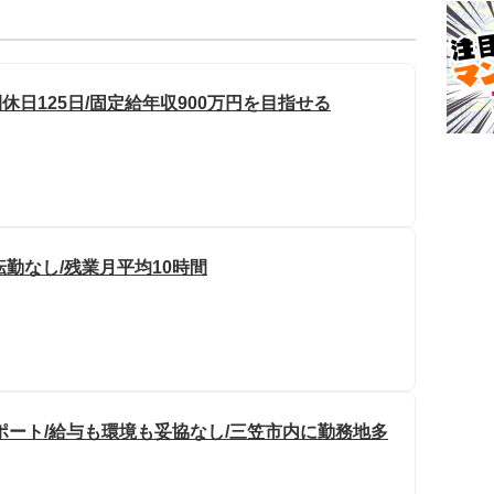
休日125日/固定給年収900万円を目指せる
転勤なし/残業月平均10時間
ポート/給与も環境も妥協なし/三笠市内に勤務地多