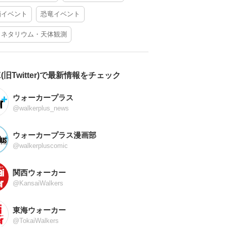
酒イベント
恐竜イベント
ラネタリウム・天体観測
X(旧Twitter)で最新情報をチェック
ウォーカープラス
@walkerplus_news
ウォーカープラス漫画部
@walkerpluscomic
関西ウォーカー
@KansaiWalkers
東海ウォーカー
@TokaiWalkers