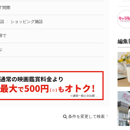
了間際
施設
ショッピング施設
婦で
編集
ぶ
条件を変更して検索