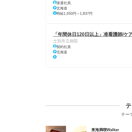
派遣社員
北海道
時給1,550円～1,937円
「年間休日120日以上」准看護師/ケ
士別市立病院
契約社員
北海道
テ
テー
東海満喫Walker