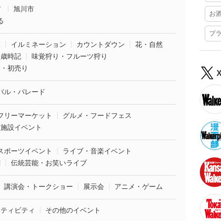
市
旭川市
お
る
プ
葉
イルミネーション
カウントダウン
花・自然
・歳時記
味覚狩り・フルーツ狩り
袋・初売り
バル・パレード
フリーマーケット
グルメ・フードフェス
業施設イベント
スポーツイベント
ライブ・音楽イベント
劇
伝統芸能・お笑いライブ
講演会・トークショー
展示会
アニメ・ゲーム
クティビティ
その他のイベント