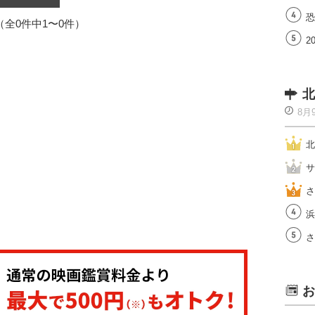
恐
1（全0件中1〜0件）
2
北
8月
北
サ
さ
浜
さ
お