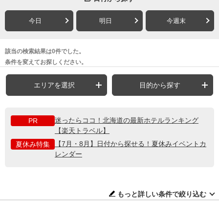
今日
明日
今週末
該当の検索結果は0件でした。
条件を変えてお探しください。
エリアを選択
目的から探す
迷ったらココ！北海道の最新ホテルランキング
PR
【楽天トラベル】
【7月・8月】日付から探せる！夏休みイベントカ
夏休み特集
レンダー
もっと詳しい条件で絞り込む