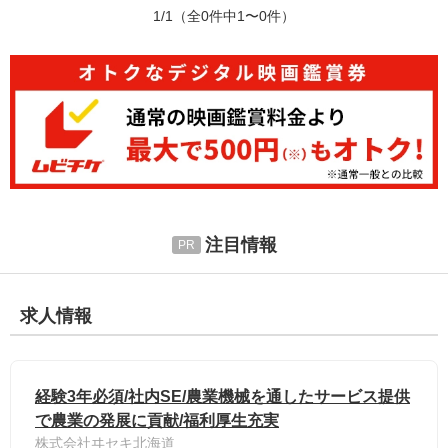
1/1
（全0件中1〜0件）
注目情報
求人情報
経験3年必須/社内SE/農業機械を通したサービス提供
で農業の発展に貢献/福利厚生充実
株式会社ヰセキ北海道