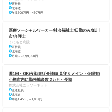
正社員
北海道
年収300万円～450万円
医療ソーシャルワーカー/社会福祉士/日勤のみ/旭川
市/介護士
くにもと病院
正社員
北海道
月給～23万9,000円
週1回～OK/夜勤専従介護職 見守りメイン・仮眠有/
小樽市内に勤務地多数 2カ月～長期
株式会社ニッソーネット
派遣社員
北海道
時給1,450円～1,937円