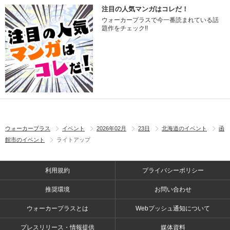
注目の人気マンガはコレだ！
ウォーカープラスで今一番読まれている話
題作をチェック!!
ウォーカープラス
イベント
2026年02月
23日
北海道のイベント
函
館市のイベント
ライトアップ
利用規約
プライバシーポリシー
推奨環境
お問い合わせ
ウォーカープラスとは
Webプッシュ通知について
プレスリリース・情報提供
媒体資料