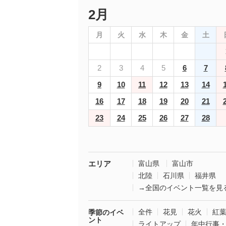
2月
月
火
水
木
金
土
2
3
4
5
6
7
9
10
11
12
13
14
16
17
18
19
20
21
23
24
25
26
27
28
エリア
富山県
富山市
北陸
石川県
福井県
→全国のイベント一覧を見
全件
花見
花火
紅
季節のイベ
ント
ライトアップ
年中行事