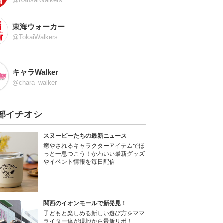
@KansaiWalkers
東海ウォーカー
@TokaiWalkers
キャラWalker
@chara_walker_
部イチオシ
スヌーピーたちの最新ニュース
癒やされるキャラクターアイテムでほ
っと一息つこう！かわいい最新グッズ
やイベント情報を毎日配信
関西のイオンモールで新発見！
子どもと楽しめる新しい遊び方をママ
ライター達が現地から最新リポ！