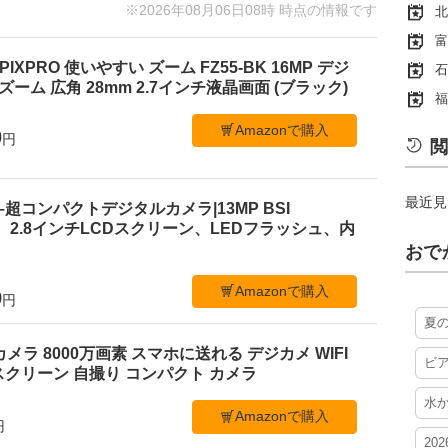
※2026年08月06日08時 時点の情報です
北
富
PIXPRO 使いやすい ズーム FZ55-BK 16MP デジ
石
ーム 広角 28mm 2.7インチ液晶画面 (ブラック)
福
Amazonで購入
0
円
閲
最近見
 C1–超コンパクトデジタルカメラ|13MP BSI
、2.8インチLCDスクリーン、LEDフラッシュ、内
おで
Amazonで購入
9
円
夏
ルカメラ 8000万画素 スマホに送れる デジカメ WIFI
ビ
クリーン 自撮り コンパクト カメラ
水
Amazonで購入
円
20