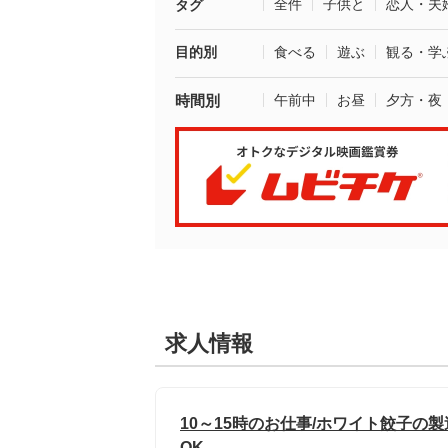
全件
子供と
恋人・夫
タグ
目的別
食べる
遊ぶ
観る・学
時間別
午前中
お昼
夕方・夜
求人情報
10～15時のお仕事/ホワイト餃子の
OK