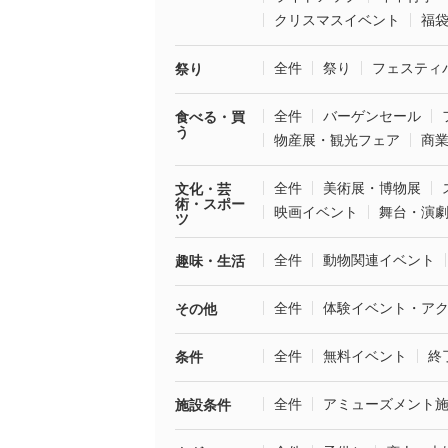
クリスマスイベント
福
全件
祭り
フェスティ
祭り
全件
バーゲンセール
食べる・買
う
物産展・観光フェア
商
全件
美術展・博物展
文化・芸
術・スポー
映画イベント
舞台・演
ツ
全件
動物関連イベント
趣味・生活
全件
体験イベント・ア
その他
全件
無料イベント
終
条件
全件
アミューズメント
施設条件