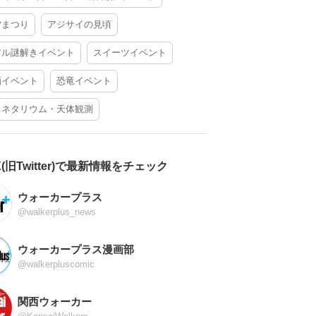
夕まつり
アジサイの見頃
アル謎解きイベント
スイーツイベント
酒イベント
恐竜イベント
ラネタリウム・天体観測
X(旧Twitter)で最新情報をチェック
ウォーカープラス
@walkerplus_news
ウォーカープラス漫画部
@walkerpluscomic
関西ウォーカー