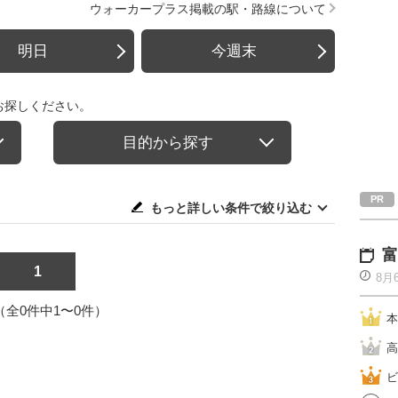
ウォーカープラス掲載の駅・路線について
明日
今週末
お探しください。
目的から探す
もっと詳しい条件で絞り込む
富
1
8月
1（全0件中1〜0件）
本
高
ビ