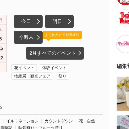
日
今日
明日
1
よく使われる検索条件
今週末
8
15
2月すべてのイベント
22
編集
花イベント
体験イベント
物産展・観光フェア
祭り
る
葉
イルミネーション
カウントダウン
花・自然
・歳時記
味覚狩り・フルーツ狩り