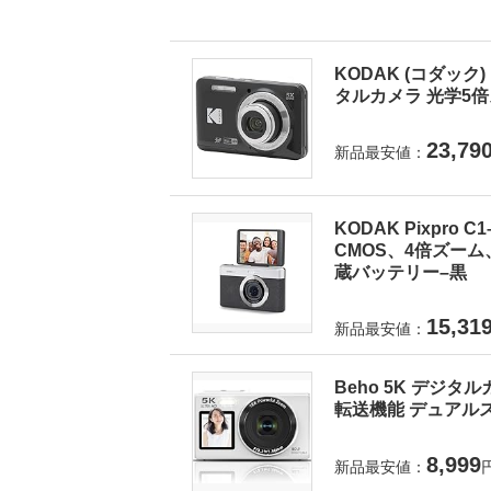
KODAK (コダック) 
タルカメラ 光学5倍ズ
23,79
新品最安値：
KODAK Pixpro
CMOS、4倍ズーム
蔵バッテリー–黒
15,31
新品最安値：
Beho 5K デジタ
転送機能 デュアルス
8,999
新品最安値：