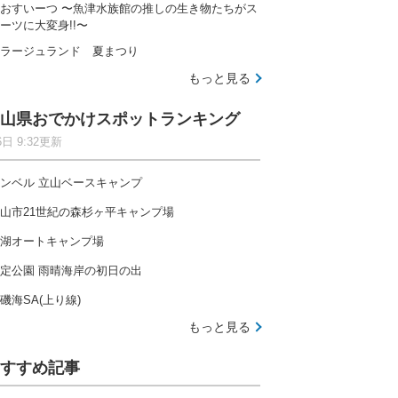
おすいーつ 〜魚津水族館の推しの生き物たちがス
ーツに大変身!!〜
ラージュランド 夏まつり
もっと見る
山県おでかけスポットランキング
6日 9:32更新
ンベル 立山ベースキャンプ
山市21世紀の森杉ヶ平キャンプ場
湖オートキャンプ場
定公園 雨晴海岸の初日の出
磯海SA(上り線)
もっと見る
すすめ記事