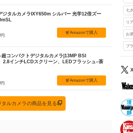
七
デジタルカメラIXY650m シルバー 光学12倍ズー
50mSL
リ
Amazonで購入
0
お
円
プ
 C1–超コンパクトデジタルカメラ|13MP BSI
、2.8インチLCDスクリーン、LEDフラッシュ–茶
Amazonで購入
9
円
デジタルカメラの商品を見る