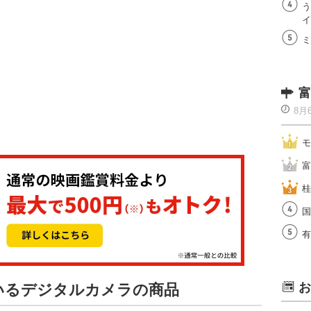
う
イ
ミ
富
8月
モ
富
桂
国
有
お
ているデジタルカメラの商品