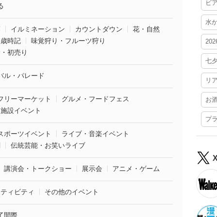
ビ
る
水
葉
イルミネーション
カウントダウン
花・自然
・歳時記
味覚狩り・フルーツ狩り
20
袋・初売り
七
バル・パレード
リ
フリーマーケット
グルメ・フードフェス
お
業施設イベント
プ
スポーツイベント
ライブ・音楽イベント
劇
伝統芸能・お笑いライブ
講演会・トークショー
展示会
アニメ・ゲーム
クティビティ
その他のイベント
了間際