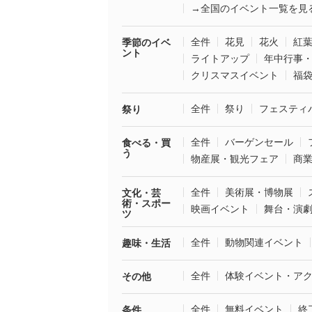
→全国のイベント一覧を見
全件
花見
花火
紅
季節のイベ
ント
ライトアップ
年中行事
クリスマスイベント
福
全件
祭り
フェスティ
祭り
全件
バーゲンセール
食べる・買
う
物産展・観光フェア
商
全件
美術展・博物展
文化・芸
術・スポー
映画イベント
舞台・演
ツ
全件
動物関連イベント
趣味・生活
全件
体験イベント・ア
その他
全件
無料イベント
終
条件