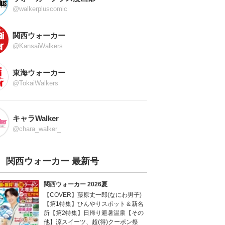
@walkerpluscomic
関西ウォーカー
@KansaiWalkers
東海ウォーカー
@TokaiWalkers
キャラWalker
@chara_walker_
関西ウォーカー 最新号
関西ウォーカー 2026夏
【COVER】藤原丈一郎(なにわ男子)
【第1特集】ひんやりスポット＆新名
所【第2特集】日帰り避暑温泉【その
他】涼スイーツ、超(得)クーポン祭