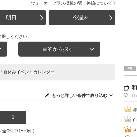
ウォーカープラス掲載の駅・路線について
明日
今週末
お探しください。
目的から探す
る！夏休みイベントカレンダー
和
もっと詳しい条件で絞り込む
8月
海
1
白
ス
1（全0件中1〜0件）