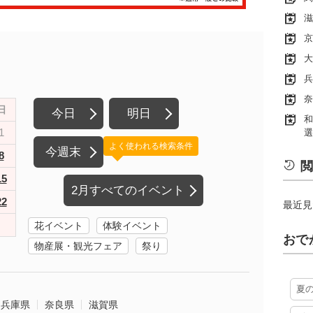
滋
京
大
兵
奈
日
今日
明日
和
1
選
よく使われる検索条件
今週末
8
閲
15
2月すべてのイベント
22
最近見
花イベント
体験イベント
おで
物産展・観光フェア
祭り
夏
兵庫県
奈良県
滋賀県