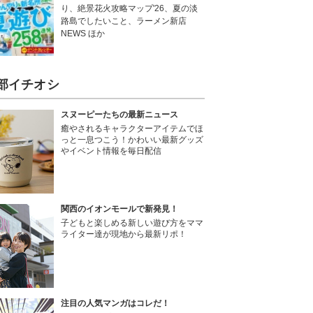
り、絶景花火攻略マップ'26、夏の淡
路島でしたいこと、ラーメン新店
NEWS ほか
部イチオシ
スヌーピーたちの最新ニュース
癒やされるキャラクターアイテムでほ
っと一息つこう！かわいい最新グッズ
やイベント情報を毎日配信
関西のイオンモールで新発見！
子どもと楽しめる新しい遊び方をママ
ライター達が現地から最新リポ！
注目の人気マンガはコレだ！