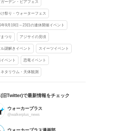
アガーデン・ビアフェス
かけ祭り・ウォーターフェス
26年9月19日～23日の連休開催イベント
夕まつり
アジサイの見頃
アル謎解きイベント
スイーツイベント
酒イベント
恐竜イベント
ラネタリウム・天体観測
X(旧Twitter)で最新情報をチェック
ウォーカープラス
@walkerplus_news
ウォーカープラス漫画部