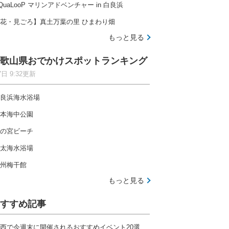
QuaLooP マリンアドベンチャー in 白良浜
花・見ごろ】真土万葉の里 ひまわり畑
もっと見る
歌山県おでかけスポットランキング
7日 9:32更新
良浜海水浴場
本海中公園
の宮ビーチ
太海水浴場
州梅干館
もっと見る
すすめ記事
西で今週末に開催されるおすすめイベント20選