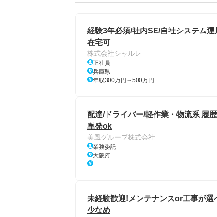
経験3年必須/社内SE/自社システム
在宅可
株式会社シャルレ
正社員
兵庫県
年収300万円～500万円
配達/ドライバー/軽作業・物流系 履歴書
単発ok
美風グループ株式会社
業務委託
大阪府
未経験歓迎!メンテナンスor工事が
少なめ