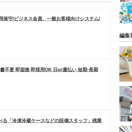
運用保守/ビジネス会員、一般お客様向けシステム/
編集
不要 即面接 即採用OK 日or週払い 短期·長期
選べる「冷凍冷蔵ケースなどの設備スタッフ」残業