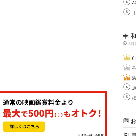
A
【
和
8月
白
串
浜
加
紀
お
関