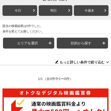
今日
明日
今週末
該当の検索結果は0件でした。
条件を変えてお探しください。
エリアを選択
目的から探す
もっと詳しい条件で絞り込む
1/1
（全0件中1〜0件）