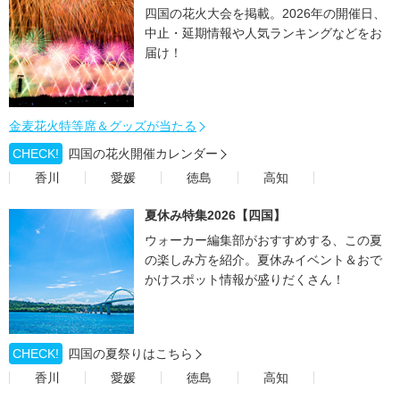
四国の花火大会を掲載。2026年の開催日、
中止・延期情報や人気ランキングなどをお
届け！
金麦花火特等席＆グッズが当たる
CHECK!
四国の花火開催カレンダー
香川
愛媛
徳島
高知
夏休み特集2026【四国】
ウォーカー編集部がおすすめする、この夏
の楽しみ方を紹介。夏休みイベント＆おで
かけスポット情報が盛りだくさん！
CHECK!
四国の夏祭りはこちら
香川
愛媛
徳島
高知