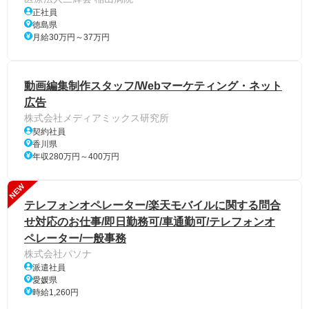
正社員
徳島県
月給30万円～37万円
動画編集制作スタッフ/Webマーケティング・ネット
広告
株式会社メディアミックス研究所
契約社員
香川県
年収280万円～400万円
NEW
テレフォンオペレーター/楽天モバイルに関する問合
せ対応のお仕事/即日勤務可/車通勤可/テレフォンオ
ペレーター/一般事務
株式会社パソナ
派遣社員
愛媛県
時給1,260円