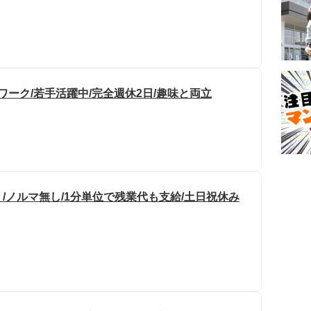
ワーク/若手活躍中/完全週休2日/趣味と両立
/ノルマ無し/1分単位で残業代も支給/土日祝休み