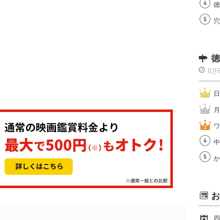
徳
穴
徳
8月
日
月
ワ
中
か
お
四