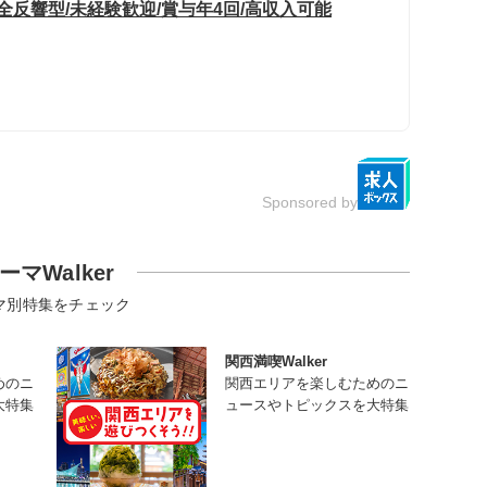
全反響型/未経験歓迎/賞与年4回/高収入可能
Sponsored by
ーマWalker
マ別特集をチェック
関西満喫Walker
めのニ
関西エリアを楽しむためのニ
大特集
ュースやトピックスを大特集