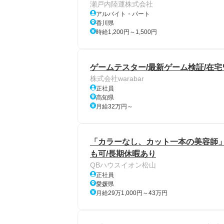
瀬戸内陸運株式会社
アルバイト・パート
香川県
時給1,200円～1,500円
ゲームテスター/最新ゲーム検証/在宅
株式会社warabar
正社員
高知県
月給32万円～
「カラーなし、カット一本の美容師」
も可/長期休暇あり
QBハウスイオン松山
正社員
愛媛県
月給29万1,000円～43万円