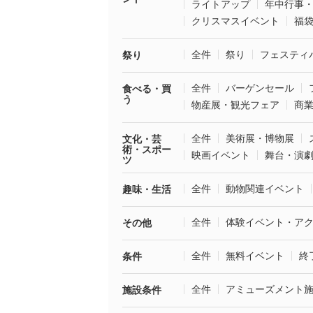
ライトアップ
年中行事
クリスマスイベント
福
全件
祭り
フェスティ
祭り
全件
バーゲンセール
食べる・買
う
物産展・観光フェア
商
全件
美術展・博物展
文化・芸
術・スポー
映画イベント
舞台・演
ツ
全件
動物関連イベント
趣味・生活
全件
体験イベント・ア
その他
全件
無料イベント
終
条件
全件
アミューズメント
施設条件