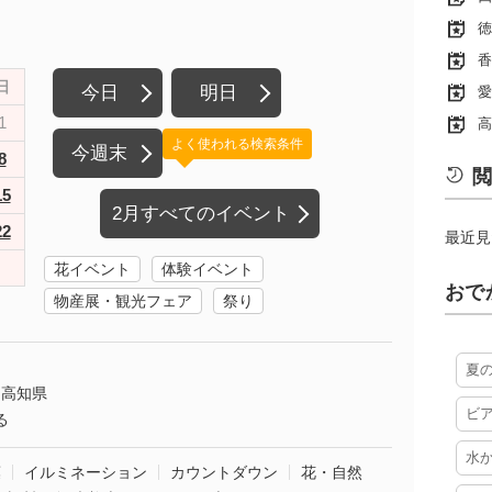
徳
香
日
今日
明日
愛
1
高
よく使われる検索条件
今週末
8
閲
15
2月すべてのイベント
22
最近見
花イベント
体験イベント
おで
物産展・観光フェア
祭り
夏
高知県
ビ
る
水
葉
イルミネーション
カウントダウン
花・自然