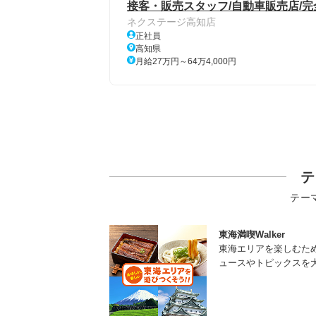
接客・販売スタッフ/自動車販売店/完
ネクステージ高知店
正社員
高知県
月給27万円～64万4,000円
テ
テー
東海満喫Walker
東海エリアを楽しむた
ュースやトピックスを