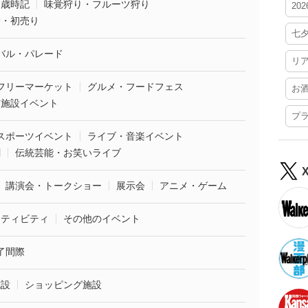
・歳時記
味覚狩り・フルーツ狩り
20
袋・初売り
七
バル・パレード
リ
フリーマーケット
グルメ・フードフェス
お
業施設イベント
プ
スポーツイベント
ライブ・音楽イベント
劇
伝統芸能・お笑いライブ
講演会・トークショー
展示会
アニメ・ゲーム
クティビティ
その他のイベント
了間際
施設
ショッピング施設