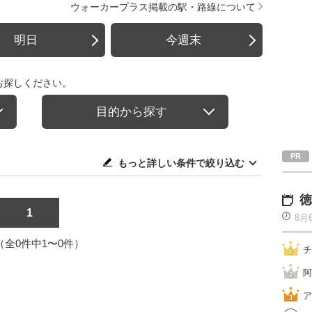
ウォーカープラス掲載の駅・路線について
明日
今週末
お探しください。
目的から探す
もっと詳しい条件で絞り込む
徳
1
8月
1（全0件中1〜0件）
チ
阿
ア