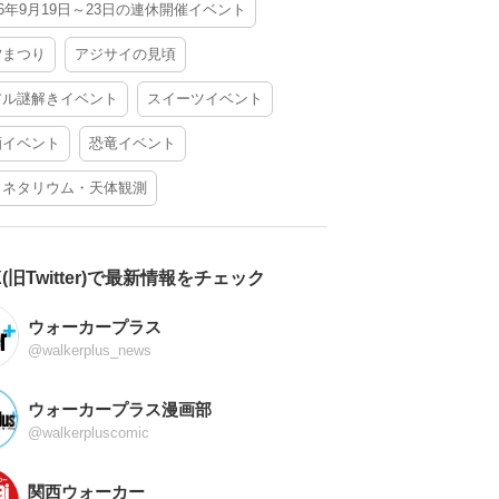
26年9月19日～23日の連休開催イベント
夕まつり
アジサイの見頃
アル謎解きイベント
スイーツイベント
酒イベント
恐竜イベント
ラネタリウム・天体観測
X(旧Twitter)で最新情報をチェック
ウォーカープラス
@walkerplus_news
ウォーカープラス漫画部
@walkerpluscomic
関西ウォーカー