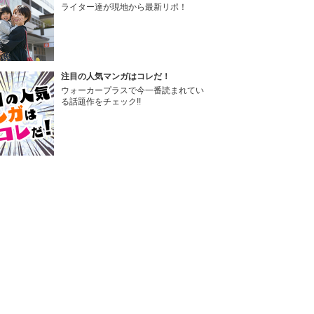
ライター達が現地から最新リポ！
注目の人気マンガはコレだ！
ウォーカープラスで今一番読まれてい
る話題作をチェック!!