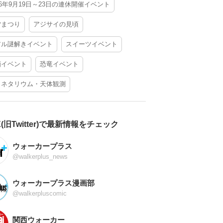
26年9月19日～23日の連休開催イベント
夕まつり
アジサイの見頃
アル謎解きイベント
スイーツイベント
酒イベント
恐竜イベント
ラネタリウム・天体観測
X(旧Twitter)で最新情報をチェック
ウォーカープラス
@walkerplus_news
ウォーカープラス漫画部
@walkerpluscomic
関西ウォーカー