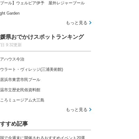
プール】ウェルピア伊予 屋外レジャープール
ght Garden
もっと見る
媛県おでかけスポットランキング
7日 9:32更新
アハウス今治
ウラート・ヴィレッジ(三浦美術館)
居浜市東雲市民プール
温市立歴史民俗資料館
ころミュージアム大三島
もっと見る
すすめ記事
国で今週末に開催されるおすすめイベント20選