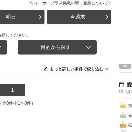
ウォーカープラス掲載の駅・路線について
明日
今週末
お探しください。
目的から探す
もっと詳しい条件で絞り込む
愛
1
8月
1（全0件中1〜0件）
第
光
砥