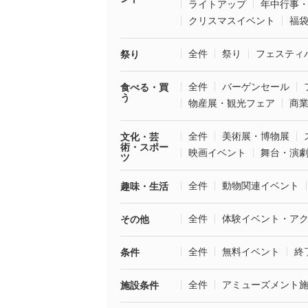
ライトアップ
年中行事
クリスマスイベント
福
全件
祭り
フェスティ
祭り
全件
バーゲンセール
食べる・買
う
物産展・観光フェア
商
全件
美術展・博物展
文化・芸
術・スポー
映画イベント
舞台・演
ツ
全件
動物関連イベント
趣味・生活
全件
体験イベント・ア
その他
全件
無料イベント
終
条件
全件
アミューズメント
施設条件