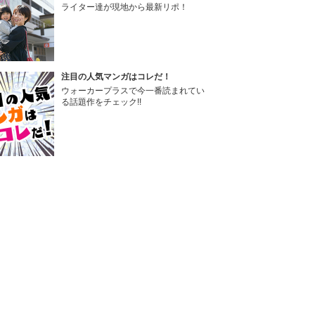
ライター達が現地から最新リポ！
注目の人気マンガはコレだ！
ウォーカープラスで今一番読まれてい
る話題作をチェック!!