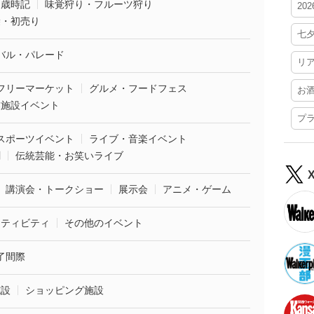
・歳時記
味覚狩り・フルーツ狩り
20
袋・初売り
七
バル・パレード
リ
フリーマーケット
グルメ・フードフェス
お
業施設イベント
プ
スポーツイベント
ライブ・音楽イベント
劇
伝統芸能・お笑いライブ
講演会・トークショー
展示会
アニメ・ゲーム
クティビティ
その他のイベント
了間際
施設
ショッピング施設