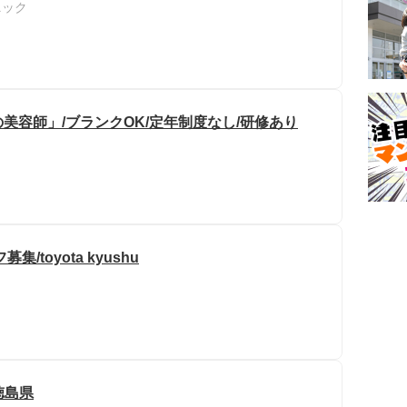
ニック
美容師」/ブランクOK/定年制度なし/研修あり
toyota kyushu
徳島県