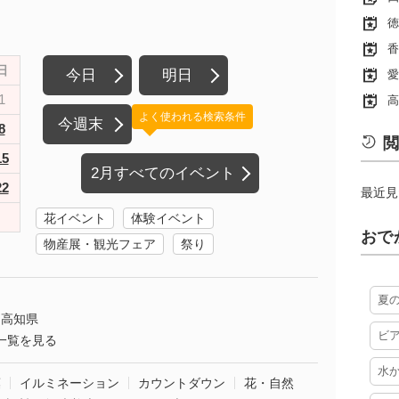
徳
香
日
今日
明日
愛
1
高
よく使われる検索条件
今週末
8
閲
15
2月すべてのイベント
22
最近見
花イベント
体験イベント
おで
物産展・観光フェア
祭り
夏
高知県
ビ
一覧を見る
水
葉
イルミネーション
カウントダウン
花・自然