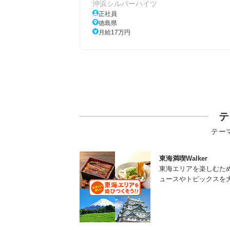
沖浜シルバーハイツ
正社員
徳島県
月給17万円
テ
テー
東海満喫Walker
東海エリアを楽しむた
ュースやトピックスを