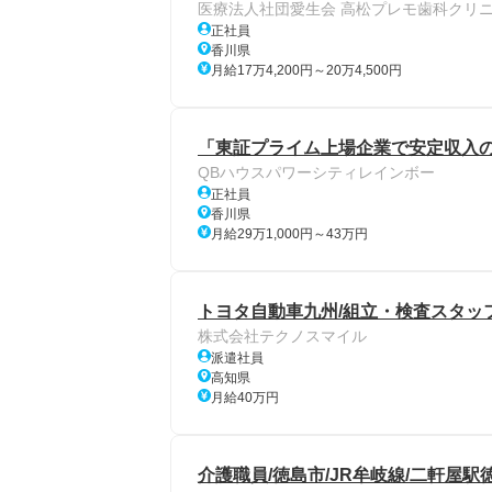
医療法人社団愛生会 高松プレモ歯科クリ
正社員
香川県
月給17万4,200円～20万4,500円
「東証プライム上場企業で安定収入の
QBハウスパワーシティレインボー
正社員
香川県
月給29万1,000円～43万円
トヨタ自動車九州/組立・検査スタッフ募集/
株式会社テクノスマイル
派遣社員
高知県
月給40万円
介護職員/徳島市/JR牟岐線/二軒屋駅