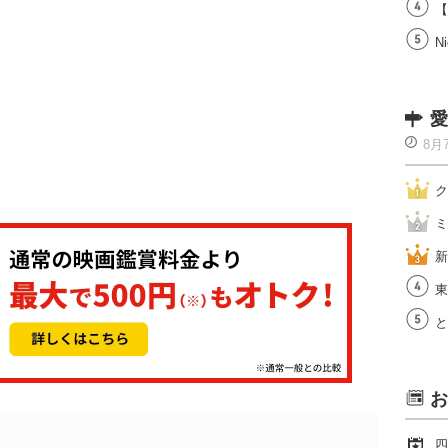
【
Ni
愛
8月
ク
ミ
新
東
と
お
四