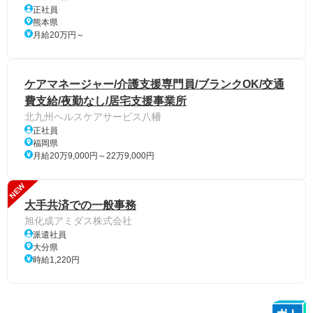
正社員
熊本県
月給20万円～
ケアマネージャー/介護支援専門員/ブランクOK/交通
費支給/夜勤なし/居宅支援事業所
北九州ヘルスケアサービス八幡
正社員
福岡県
月給20万9,000円～22万9,000円
NEW
大手共済での一般事務
旭化成アミダス株式会社
派遣社員
大分県
時給1,220円