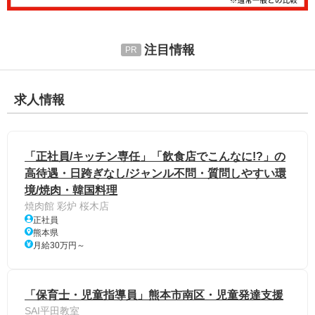
注目情報
求人情報
「正社員/キッチン専任」「飲食店でこんなに!?」の
高待遇・日跨ぎなし/ジャンル不問・質問しやすい環
境/焼肉・韓国料理
焼肉館 彩炉 桜木店
正社員
熊本県
月給30万円～
「保育士・児童指導員」熊本市南区・児童発達支援
SAI平田教室