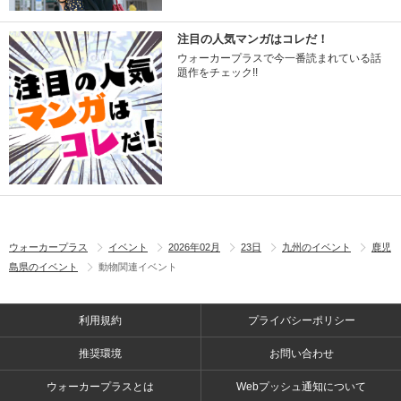
注目の人気マンガはコレだ！
ウォーカープラスで今一番読まれている話
題作をチェック!!
ウォーカープラス
イベント
2026年02月
23日
九州のイベント
鹿児
島県のイベント
動物関連イベント
利用規約
プライバシーポリシー
推奨環境
お問い合わせ
ウォーカープラスとは
Webプッシュ通知について