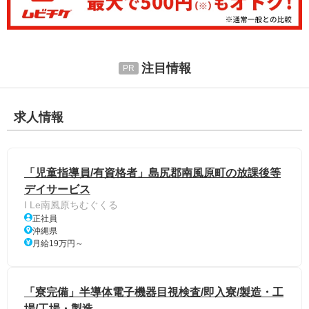
注目情報
求人情報
「児童指導員/有資格者」島尻郡南風原町の放課後等
デイサービス
I Le南風原ちむぐくる
正社員
沖縄県
月給19万円～
「寮完備」半導体電子機器目視検査/即入寮/製造・工
場/工場・製造