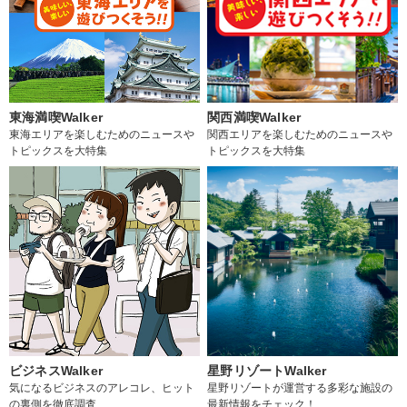
東海満喫Walker
関西満喫Walker
東海エリアを楽しむためのニュースや
関西エリアを楽しむためのニュースや
トピックスを大特集
トピックスを大特集
ビジネスWalker
星野リゾートWalker
気になるビジネスのアレコレ、ヒット
星野リゾートが運営する多彩な施設の
の裏側を徹底調査
最新情報をチェック！