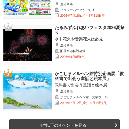
鹿児島県
フラワーパークかごしま
2026年7月1日(水)～8月31日(月)
たるみずふれあいフェスタ2026夏祭
り
水中花火や音楽花火は必見
鹿児島県
旧垂水港特設会場
2026年8月8日(土)
かごしまメルヘン館特別企画展「教
科書で出会う童話と絵本展」
教科書で出会う童話と絵本展
鹿児島県
かごしまメルヘン館 文学ホール
2026年7月10日(金)～9月14日(月)
4位以下のイベントを見る