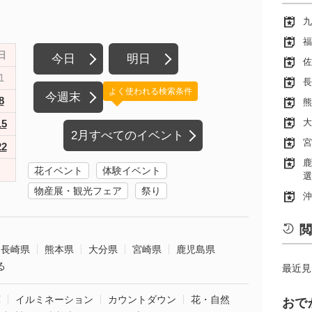
九
福
日
今日
明日
佐
1
長
よく使われる検索条件
今週末
8
熊
大
15
2月すべてのイベント
宮
22
鹿
花イベント
体験イベント
選
物産展・観光フェア
祭り
沖
閲
長崎県
熊本県
大分県
宮崎県
鹿児島県
る
最近見
葉
イルミネーション
カウントダウン
花・自然
おで