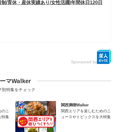
制/育休・産休実績あり/女性活躍/年間休日120日
Sponsored by
ーマWalker
マ別特集をチェック
関西満喫Walker
めのニ
関西エリアを楽しむためのニ
大特集
ュースやトピックスを大特集