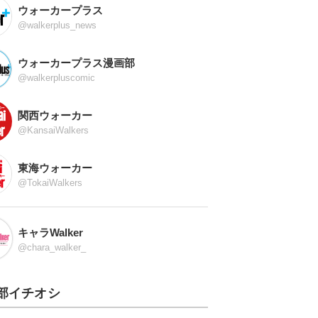
ウォーカープラス
@walkerplus_news
ウォーカープラス漫画部
@walkerpluscomic
関西ウォーカー
@KansaiWalkers
東海ウォーカー
@TokaiWalkers
キャラWalker
@chara_walker_
部イチオシ