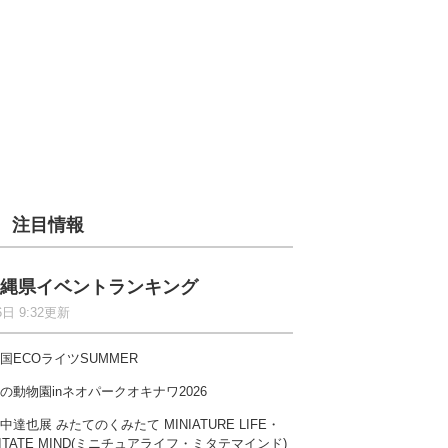
注目情報
縄県イベントランキング
6日 9:32更新
国ECOライツSUMMER
の動物園inネオパークオキナワ2026
中達也展 みたてのくみたて MINIATURE LIFE・
ITATE MIND(ミニチュアライフ・ミタテマインド)