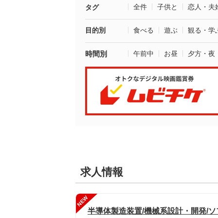
全件
子供と
恋人・夫
タグ
目的別
食べる
遊ぶ
観る・学
時間別
午前中
お昼
夕方・夜
求人情報
NEW
半導体製造装置/機械系設計・開発/ソフト