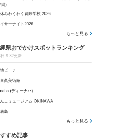
沖縄)
休みわくわく冒険学校 2026
イサーナイト2026
もっと見る
縄県おでかけスポットランキング
6日 9:32更新
地ビーチ
喜眞美術館
-naha (ディーナハ)
んこミュージアム OKINAWA
底島
もっと見る
すすめ記事