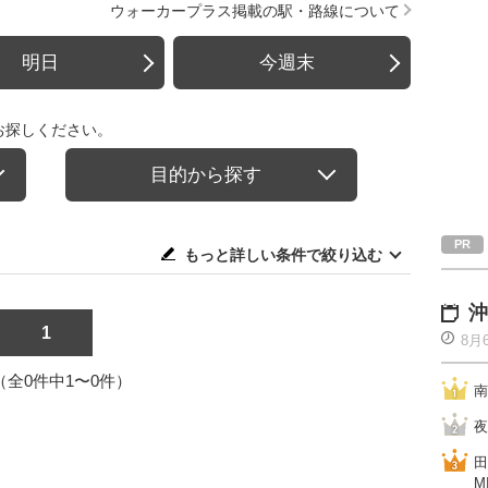
ウォーカープラス掲載の駅・路線について
明日
今週末
お探しください。
目的から探す
もっと詳しい条件で絞り込む
沖
1
8月
1（全0件中1〜0件）
南
夜
田
M