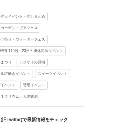
の注目イベント・催しまとめ
アガーデン・ビアフェス
かけ祭り・ウォーターフェス
26年9月19日～23日の連休開催イベント
夕まつり
アジサイの見頃
アル謎解きイベント
スイーツイベント
酒イベント
恐竜イベント
ラネタリウム・天体観測
X(旧Twitter)で最新情報をチェック