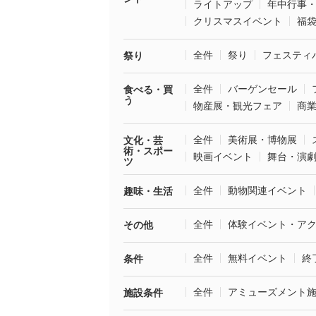
ライトアップ
年中行事
クリスマスイベント
福
全件
祭り
フェスティ
祭り
全件
バーゲンセール
食べる・買
う
物産展・観光フェア
商
全件
美術展・博物展
文化・芸
術・スポー
映画イベント
舞台・演
ツ
全件
動物関連イベント
趣味・生活
全件
体験イベント・ア
その他
全件
無料イベント
終
条件
全件
アミューズメント
施設条件