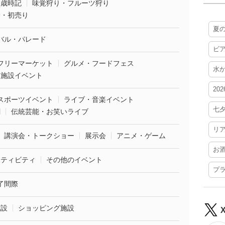
・歳時記
味覚狩り・フルーツ狩り
袋・初売り
夏
バル・パレード
ビ
フリーマーケット
グルメ・フードフェス
水
業施設イベント
20
スポーツイベント
ライブ・音楽イベント
七
劇
伝統芸能・お笑いライブ
リ
講演会・トークショー
展示会
アニメ・ゲーム
お
クティビティ
その他のイベント
プ
了間際
施設
ショッピング施設