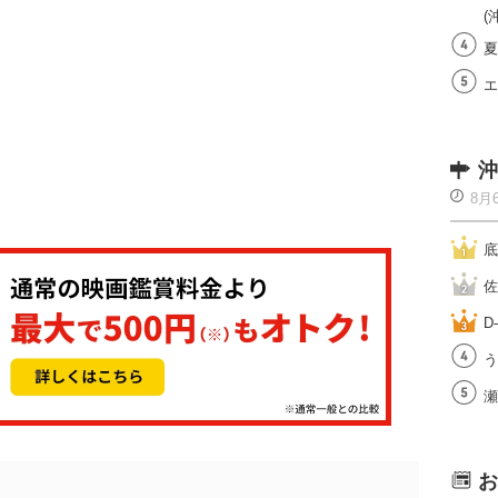
(
夏
エ
沖
8月
底
佐
D
う
瀬
お