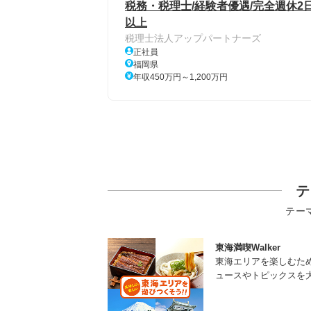
税務・税理士/経験者優遇/完全週休2日
以上
税理士法人アップパートナーズ
正社員
福岡県
年収450万円～1,200万円
テ
テー
東海満喫Walker
東海エリアを楽しむた
ュースやトピックスを