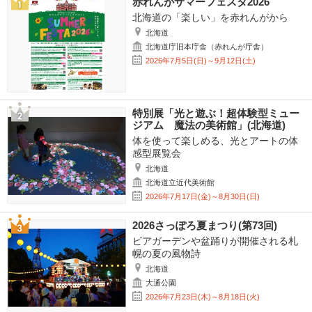
赤れんがサマーフェスタ2026
北海道の「楽しい」を赤れんがから
北海道
北海道庁旧本庁舎（赤れんが庁舎）
2026年7月5日(日)～9月12日(土)
特別展「光と遊ぶ！超体験型ミュー
ジアム 魔法の美術館」(北海道)
体を使って楽しめる、光とアートの体
感型展覧会
北海道
北海道立近代美術館
2026年7月17日(金)～8月30日(日)
2026さっぽろ夏まつり(第73回)
ビアガーデンや盆踊りが開催される札
幌の夏の風物詩
北海道
大通公園
2026年7月23日(木)～8月18日(火)