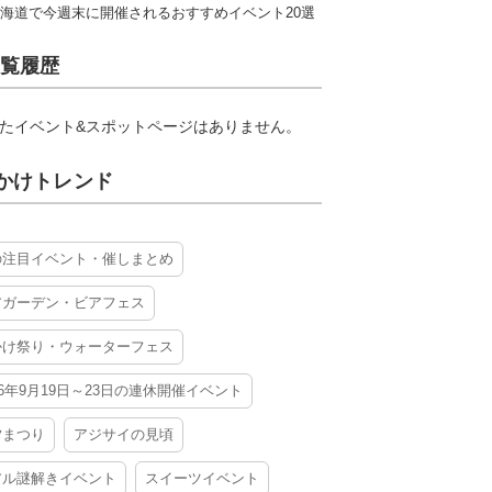
海道で今週末に開催されるおすすめイベント20選
覧履歴
たイベント&スポットページはありません。
かけトレンド
の注目イベント・催しまとめ
アガーデン・ビアフェス
かけ祭り・ウォーターフェス
26年9月19日～23日の連休開催イベント
夕まつり
アジサイの見頃
アル謎解きイベント
スイーツイベント