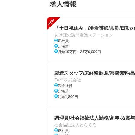
求人情報
NEW
「土日祝休み」/准看護師/常勤/日勤の
あけぼの訪問看護ステーション
正社員
北海道
月給19万円～26万6,000円
製造スタッフ/未経験歓迎/寮費無料/
Fulfill株式会社
派遣社員
北海道
時給1,800円
調理員/社会福祉法人勤務/高年収/賞
社会福祉法人とらくろ
正社員