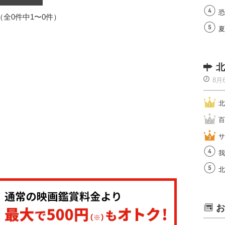
恐
1（全0件中1〜0件）
夏
北
8月
北
百
サ
我
北
お