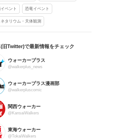
酒イベント
恐竜イベント
ラネタリウム・天体観測
X(旧Twitter)で最新情報をチェック
ウォーカープラス
@walkerplus_news
ウォーカープラス漫画部
@walkerpluscomic
関西ウォーカー
@KansaiWalkers
東海ウォーカー
@TokaiWalkers