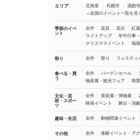
エリア
北海道
札幌市
函館
→全国のイベント一覧を見
全件
花見
花火
紅
季節のイベ
ント
ライトアップ
年中行事
クリスマスイベント
福
全件
祭り
フェスティ
祭り
全件
バーゲンセール
食べる・買
う
物産展・観光フェア
商
全件
美術展・博物展
文化・芸
術・スポー
映画イベント
舞台・演
ツ
全件
動物関連イベント
趣味・生活
全件
体験イベント・ア
その他