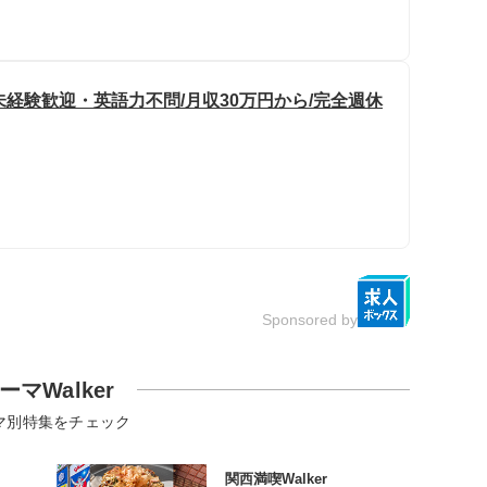
未経験歓迎・英語力不問/月収30万円から/完全週休
Sponsored by
ーマWalker
マ別特集をチェック
関西満喫Walker