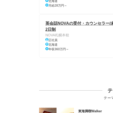
北海道
月給28万円～
英会話NOVAの受付・カウンセラー/
2日制
NOVA札幌本校
正社員
北海道
年収360万円～
テ
テー
東海満喫Walker