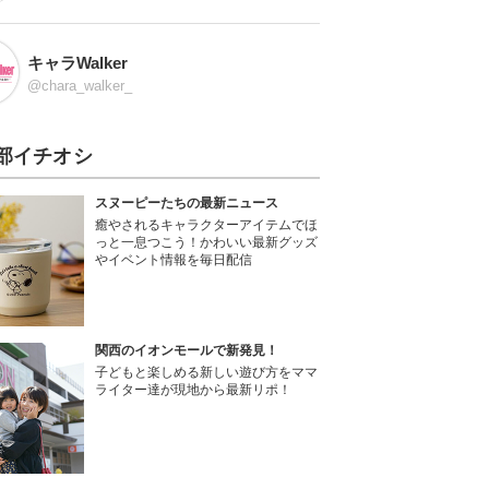
キャラWalker
@chara_walker_
部イチオシ
スヌーピーたちの最新ニュース
癒やされるキャラクターアイテムでほ
っと一息つこう！かわいい最新グッズ
やイベント情報を毎日配信
関西のイオンモールで新発見！
子どもと楽しめる新しい遊び方をママ
ライター達が現地から最新リポ！