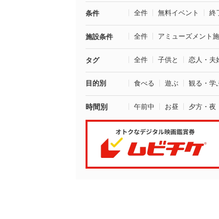
全件
無料イベント
終
条件
全件
アミューズメント
施設条件
全件
子供と
恋人・夫
タグ
目的別
食べる
遊ぶ
観る・学
時間別
午前中
お昼
夕方・夜