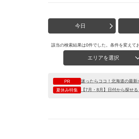
今日
該当の検索結果は0件でした。条件を変えて
エリアを選択
迷ったらココ！北海道の最新
PR
【7月・8月】日付から探せ
夏休み特集