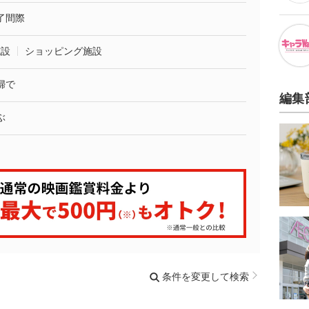
了間際
施設
ショッピング施設
婦で
編集
ぶ
条件を変更して検索