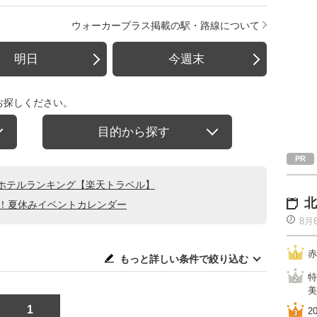
ウォーカープラス掲載の駅・路線について
明日
今週末
お探しください。
目的から探す
ホテルランキング【楽天トラベル】
北
る！夏休みイベントカレンダー
8月
赤
もっと詳しい条件で絞り込む
特
美
1
2