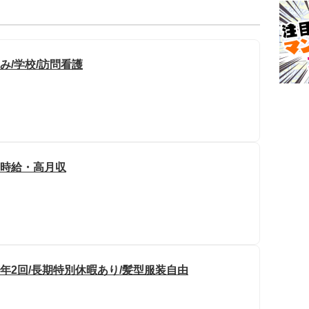
み/学校/訪問看護
高時給・高月収
与年2回/長期特別休暇あり/髪型服装自由