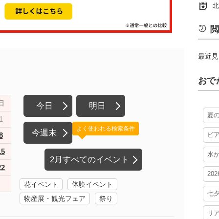
北
閲
最近見
おで
日
今日
明日
夏
1
よく使われる検索条件
今週末
8
ビ
15
水
2月すべてのイベント
22
20
花イベント
体験イベント
七
物産展・観光フェア
祭り
リ