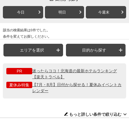
今日
明日
今週末
該当の検索結果は0件でした。
条件を変えてお探しください。
エリアを選択
目的から探す
迷ったらココ！北海道の最新ホテルランキング
PR
【楽天トラベル】
【7月・8月】日付から探せる！夏休みイベントカ
夏休み特集
レンダー
もっと詳しい条件で絞り込む