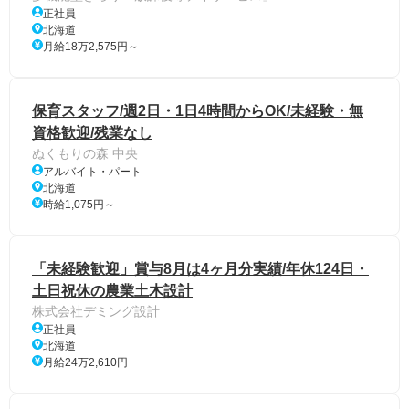
正社員
北海道
月給18万2,575円～
保育スタッフ/週2日・1日4時間からOK/未経験・無
資格歓迎/残業なし
ぬくもりの森 中央
アルバイト・パート
北海道
時給1,075円～
「未経験歓迎」賞与8月は4ヶ月分実績/年休124日・
土日祝休の農業土木設計
株式会社デミング設計
正社員
北海道
月給24万2,610円