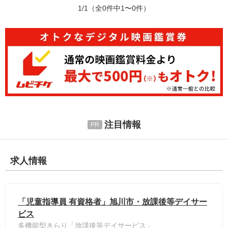
1/1
（全0件中1〜0件）
注目情報
求人情報
「児童指導員 有資格者」旭川市・放課後等デイサー
ビス
多機能型きらり「放課後等デイサービス」