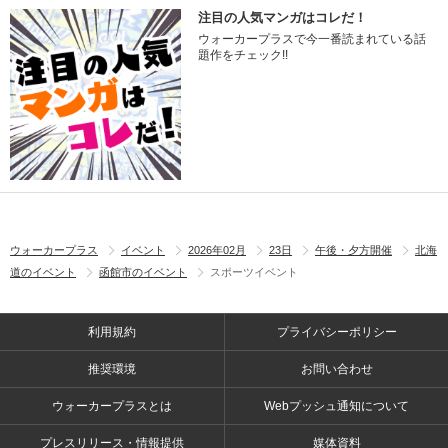
注目の人気マンガはコレだ！
ウォーカープラスで今一番読まれている話
題作をチェック!!
ウォーカープラス
イベント
2026年02月
23日
午後・夕方開催
北海
道のイベント
函館市のイベント
スポーツイベント
利用規約
プライバシーポリシー
推奨環境
お問い合わせ
ウォーカープラスとは
Webプッシュ通知について
プレスリリース・情報提供
媒体資料