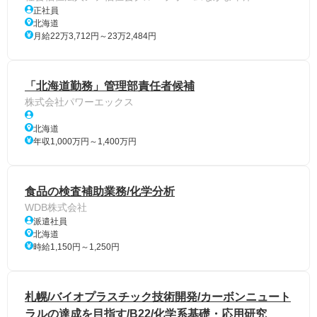
正社員
北海道
月給22万3,712円～23万2,484円
「北海道勤務」管理部責任者候補
株式会社パワーエックス
北海道
年収1,000万円～1,400万円
食品の検査補助業務/化学分析
WDB株式会社
派遣社員
北海道
時給1,150円～1,250円
札幌/バイオプラスチック技術開発/カーボンニュート
ラルの達成を目指す/B22/化学系基礎・応用研究