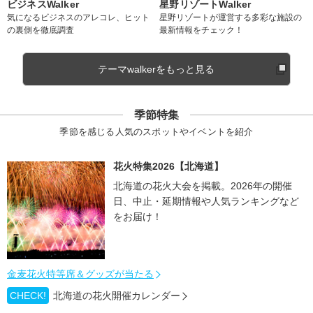
ビジネスWalker
星野リゾートWalker
気になるビジネスのアレコレ、ヒット
星野リゾートが運営する多彩な施設の
の裏側を徹底調査
最新情報をチェック！
テーマwalkerをもっと見る
季節特集
季節を感じる人気のスポットやイベントを紹介
花火特集2026【北海道】
北海道の花火大会を掲載。2026年の開催
日、中止・延期情報や人気ランキングなど
をお届け！
金麦花火特等席＆グッズが当たる
CHECK!
北海道の花火開催カレンダー