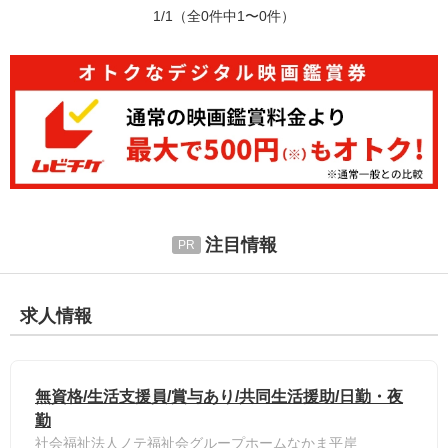
1/1
（全0件中1〜0件）
注目情報
求人情報
無資格/生活支援員/賞与あり/共同生活援助/日勤・夜
勤
社会福祉法人ノテ福祉会グループホームなかま平岸