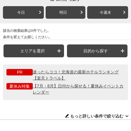
今日
明日
今週末
該当の検索結果は0件でした。
条件を変えてお探しください。
エリアを選択
目的から探す
迷ったらココ！北海道の最新ホテルランキング
PR
【楽天トラベル】
【7月・8月】日付から探せる！夏休みイベントカ
夏休み特集
レンダー
もっと詳しい条件で絞り込む