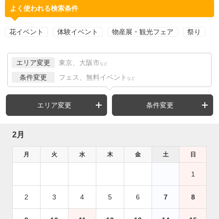
よく使われる検索条件
花イベント
体験イベント
物産展・観光フェア
祭り
エリア変更
東京、大阪市
など
条件変更
フェス、無料イベント
など
エリア変更
条件変更
2月
月
火
水
木
金
土
日
1
2
3
4
5
6
7
8