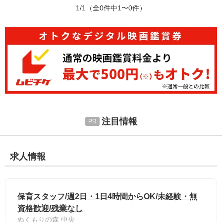
1/1
（全0件中1〜0件）
注目情報
求人情報
保育スタッフ/週2日・1日4時間からOK/未経験・無
資格歓迎/残業なし
ぬくもりの森 中央