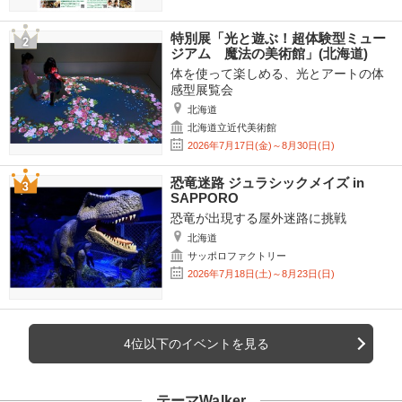
特別展「光と遊ぶ！超体験型ミュー
ジアム 魔法の美術館」(北海道)
体を使って楽しめる、光とアートの体
感型展覧会
北海道
北海道立近代美術館
2026年7月17日(金)～8月30日(日)
恐竜迷路 ジュラシックメイズ in
SAPPORO
恐竜が出現する屋外迷路に挑戦
北海道
サッポロファクトリー
2026年7月18日(土)～8月23日(日)
4位以下のイベントを見る
テーマWalker