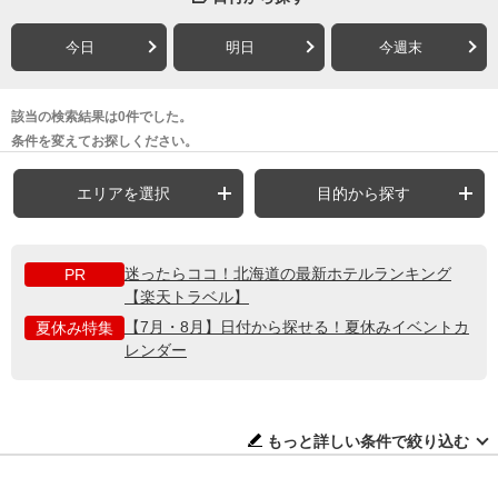
今日
明日
今週末
該当の検索結果は0件でした。
条件を変えてお探しください。
エリアを選択
目的から探す
迷ったらココ！北海道の最新ホテルランキング
PR
【楽天トラベル】
【7月・8月】日付から探せる！夏休みイベントカ
夏休み特集
レンダー
もっと詳しい条件で絞り込む