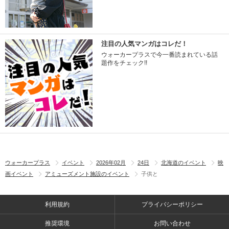
注目の人気マンガはコレだ！
ウォーカープラスで今一番読まれている話
題作をチェック!!
ウォーカープラス
イベント
2026年02月
24日
北海道のイベント
映
画イベント
アミューズメント施設のイベント
子供と
利用規約
プライバシーポリシー
推奨環境
お問い合わせ