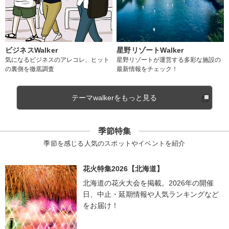
ビジネスWalker
星野リゾートWalker
気になるビジネスのアレコレ、ヒット
星野リゾートが運営する多彩な施設の
の裏側を徹底調査
最新情報をチェック！
テーマwalkerをもっと見る
季節特集
季節を感じる人気のスポットやイベントを紹介
花火特集2026【北海道】
北海道の花火大会を掲載。2026年の開催
日、中止・延期情報や人気ランキングなど
をお届け！