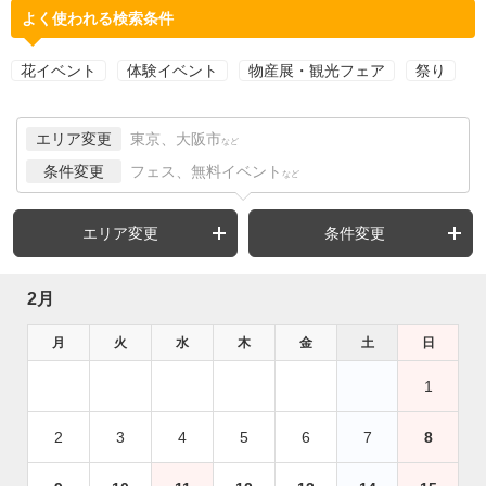
よく使われる検索条件
花イベント
体験イベント
物産展・観光フェア
祭り
エリア変更
東京、大阪市
など
条件変更
フェス、無料イベント
など
エリア変更
条件変更
2月
月
火
水
木
金
土
日
1
2
3
4
5
6
7
8