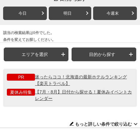
今日
明日
今週末
該当の検索結果は0件でした。
条件を変えてお探しください。
エリアを選択
目的から探す
迷ったらココ！北海道の最新ホテルランキング
PR
【楽天トラベル】
【7月・8月】日付から探せる！夏休みイベントカ
夏休み特集
レンダー
もっと詳しい条件で絞り込む