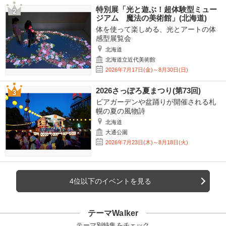
特別展「光と遊ぶ！超体験型ミュー
ジアム 魔法の美術館」(北海道)
体を使って楽しめる、光とアートの体
感型展覧会
北海道
北海道立近代美術館
2026年7月17日(金)～8月30日(日)
2026さっぽろ夏まつり(第73回)
ビアガーデンや盆踊りが開催される札
幌の夏の風物詩
北海道
大通公園
2026年7月23日(木)～8月18日(火)
4位以下のイベントを見る
テーマWalker
テーマ別特集をチェック