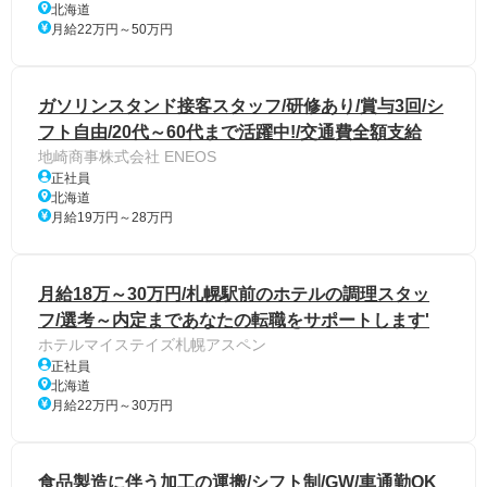
北海道
月給22万円～50万円
ガソリンスタンド接客スタッフ/研修あり/賞与3回/シ
フト自由/20代～60代まで活躍中!/交通費全額支給
地崎商事株式会社 ENEOS
正社員
北海道
月給19万円～28万円
月給18万～30万円/札幌駅前のホテルの調理スタッ
フ/選考～内定まであなたの転職をサポートします'
ホテルマイステイズ札幌アスペン
正社員
北海道
月給22万円～30万円
食品製造に伴う加工の運搬/シフト制/GW/車通勤OK