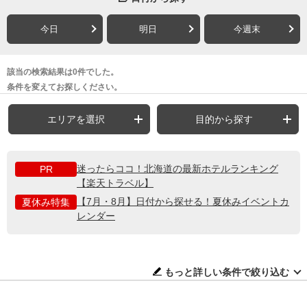
今日
明日
今週末
該当の検索結果は0件でした。
条件を変えてお探しください。
エリアを選択
目的から探す
迷ったらココ！北海道の最新ホテルランキング
PR
【楽天トラベル】
【7月・8月】日付から探せる！夏休みイベントカ
夏休み特集
レンダー
もっと詳しい条件で絞り込む