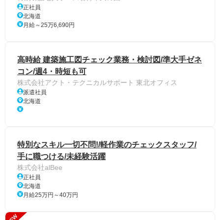
正社員
北海道
月給～25万6,690円
高時給 建築施工図チェック業務・検討図/準大手ゼネ
コン/週4・時短も可
株式会社アクト・テクニカルサポート 東北オフィス
派遣社員
北海道
特別なスキル一切不問!/軽作業のチェックスタッフ/
手に職つける/未経験活躍
株式会社alBee
正社員
北海道
月給25万円～40万円
NEW