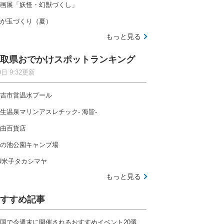
画展「妖怪・幻獣づくし」
が玉づくり（夏）
もっと見る
取県おでかけスポットランキング
9日 9:32更新
吉市営温水プール
生温泉マリンアスレチック- 海皆-
由百貨店
の池公園キャンプ場
U米子タカシマヤ
もっと見る
すすめ記事
国で今週末に開催されるおすすめイベント20選