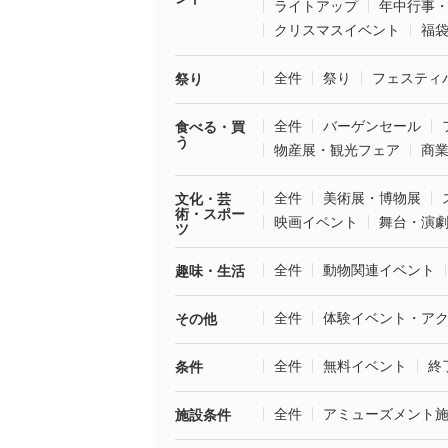
ライトアップ
年中行事
クリスマスイベント
福
全件
祭り
フェスティ
祭り
全件
バーゲンセール
食べる・買
う
物産展・観光フェア
商
全件
美術展・博物展
文化・芸
術・スポー
映画イベント
舞台・演
ツ
全件
動物関連イベント
趣味・生活
全件
体験イベント・ア
その他
全件
無料イベント
終
条件
全件
アミューズメント
施設条件