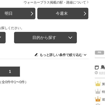
ウォーカープラス掲載の駅・路線について
明日
今週末
お探しください。
目的から探す
もっと詳しい条件で絞り込む
鳥
1
8月
1（全0件中1〜0件）
第
特
巡