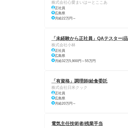
株式会社心愛まいはーとここあ
正社員
広島県
月給22万円～
「未経験から正社員」QAテスター/品
株式会社小林
正社員
広島県
月給32万5,900円～55万円
「有資格」調理師/給食委託
株式会社日米クック
正社員
広島県
月給20万円～
電気主任技術者/残業手当