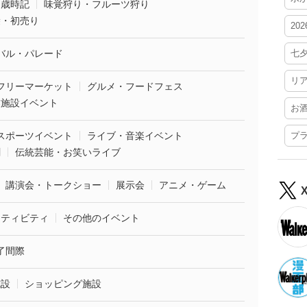
・歳時記
味覚狩り・フルーツ狩り
袋・初売り
20
バル・パレード
七
リ
フリーマーケット
グルメ・フードフェス
業施設イベント
お
スポーツイベント
ライブ・音楽イベント
プ
劇
伝統芸能・お笑いライブ
講演会・トークショー
展示会
アニメ・ゲーム
クティビティ
その他のイベント
了間際
施設
ショッピング施設