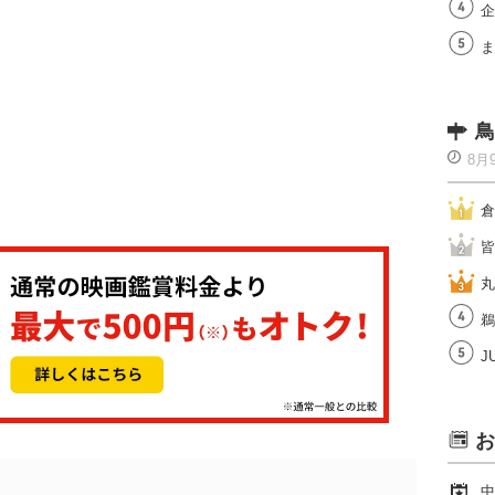
企
ま
鳥
8月
倉
皆
丸
鵜
J
お
中