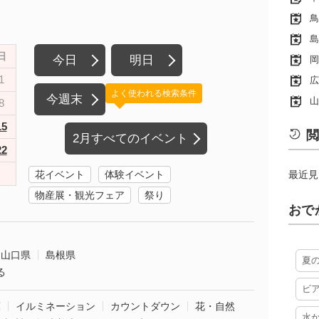
鳥
島
日
今日
明日
岡
1
広
よく使われる検索条件
今週末
山
8
15
閲
2月すべてのイベント
22
花イベント
体験イベント
最近見
物産展・観光フェア
祭り
おで
山口県
島根県
夏
る
ビ
葉
イルミネーション
カウントダウン
花・自然
水