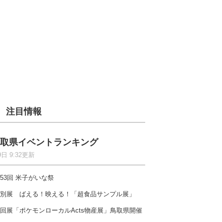
注目情報
取県イベントランキング
9日 9:32更新
53回 米子がいな祭
別展 ばえる！映える！「超食品サンプル展」
回展「ポケモンローカルActs物産展」鳥取県開催