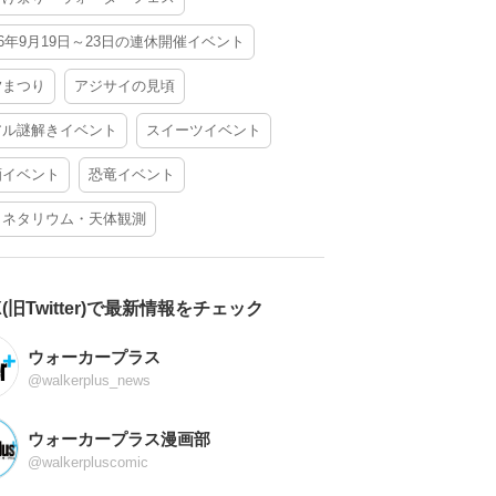
26年9月19日～23日の連休開催イベント
夕まつり
アジサイの見頃
アル謎解きイベント
スイーツイベント
酒イベント
恐竜イベント
ラネタリウム・天体観測
X(旧Twitter)で最新情報をチェック
ウォーカープラス
@walkerplus_news
ウォーカープラス漫画部
@walkerpluscomic