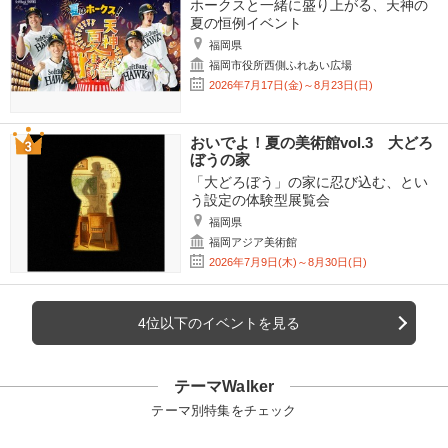
ホークスと一緒に盛り上がる、天神の
夏の恒例イベント
福岡県
福岡市役所西側ふれあい広場
2026年7月17日(金)～8月23日(日)
おいでよ！夏の美術館vol.3 大どろ
ぼうの家
「大どろぼう」の家に忍び込む、とい
う設定の体験型展覧会
福岡県
福岡アジア美術館
2026年7月9日(木)～8月30日(日)
4位以下のイベントを見る
テーマWalker
テーマ別特集をチェック