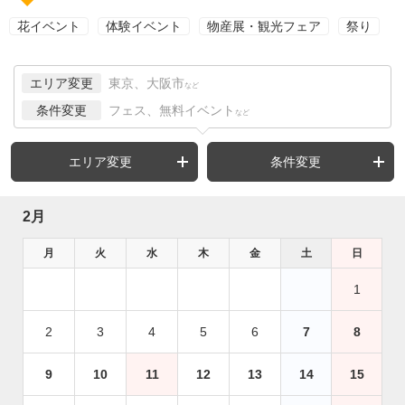
花イベント
体験イベント
物産展・観光フェア
祭り
エリア変更
東京、大阪市
など
条件変更
フェス、無料イベント
など
エリア変更
条件変更
2月
月
火
水
木
金
土
日
1
2
3
4
5
6
7
8
9
10
11
12
13
14
15