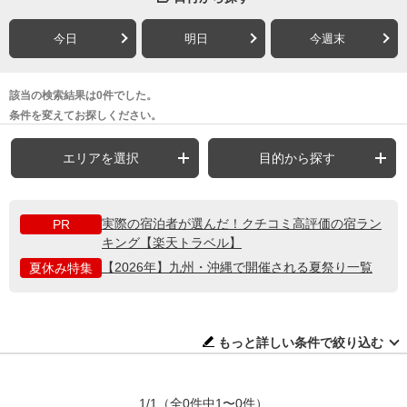
今日
明日
今週末
該当の検索結果は0件でした。
条件を変えてお探しください。
エリアを選択
目的から探す
実際の宿泊者が選んだ！クチコミ高評価の宿ラン
PR
キング【楽天トラベル】
【2026年】九州・沖縄で開催される夏祭り一覧
夏休み特集
もっと詳しい条件で絞り込む
1/1
（全0件中1〜0件）