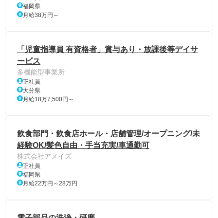
福岡県
月給38万円～
「児童指導員 有資格者」賞与あり・放課後等デイサ
ービス
多機能型事業所
正社員
大分県
月給18万7,500円～
飲食部門・飲食店ホール・店舗管理/オープニング/未
経験OK/髪色自由・手当充実/車通勤可
株式会社アメイズ
正社員
福岡県
月給22万円～28万円
電子部品の洗浄・研磨